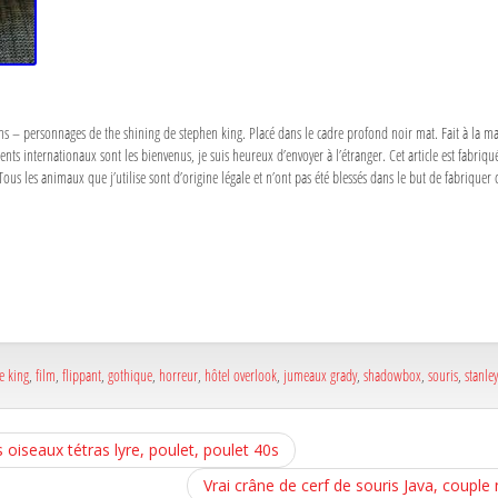
ins – personnages de the shining de stephen king. Placé dans le cadre profond noir mat. Fait à la mai
ients internationaux sont les bienvenus, je suis heureux d’envoyer à l’étranger. Cet article est fabriqué
us les animaux que j’utilise sont d’origine légale et n’ont pas été blessés dans le but de fabriquer c
a
e
a
e
e king
,
film
,
flippant
,
gothique
,
horreur
,
hôtel overlook
,
jumeaux grady
,
shadowbox
,
souris
,
stanle
oiseaux tétras lyre, poulet, poulet 40s
Vrai crâne de cerf de souris Java, couple