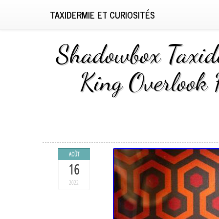
TAXIDERMIE ET CURIOSITÉS
Shadowbox Taxid
King Overlook H
AOÛT
16
2022