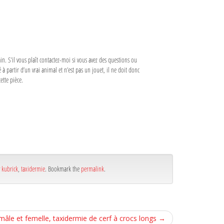
n. S’il vous plaît contactez-moi si vous avez des questions ou
 à partir d’un vrai animal et n’est pas un jouet, il ne doit donc
ette pièce.
y kubrick
,
taxidermie
. Bookmark the
permalink
.
 mâle et femelle, taxidermie de cerf à crocs longs
→