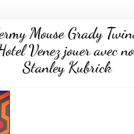
ermy Mouse Grady Twins
otel Venez jouer avec n
Stanley Kubrick