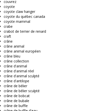
couvrez
coyote
coyote claw hanger
coyote du québec canada
coyote mammal
crabe
crabot de terrier de renard
craft
crâne
crâne animal
crâne animal européen
crâne bleu
crâne collection
crâne d'animal
crâne d'animal réel
crâne d'animal sculpté
crâne d'antilope
crâne de bélier
crâne de bélier sculpté
crâne de bobcat
crâne de bubale
crâne de buffle
crâne de buffle d'eau