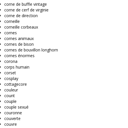
corne de buffle vintage
corne de cerf de virginie
corne de direction
corneille
corneille corbeaux
cornes
cornes animaux
cornes de bison
cornes de bouvillon longhorn
cornes énormes
corona
corps humain
corset
cosplay
cottagecore
couleur
count
couple
couple sexué
couronne
couverte
couvre