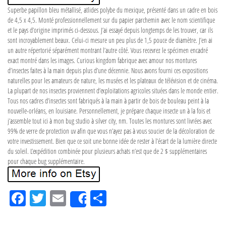
Superbe papillon bleu métallisé, atlides polybe du mexique, présenté dans un cadre en bois
de 4,5 x 4,5. Monté professionnellement sur du papier parchemin avec le nom scientifique
et le pays d’origine imprimés ci-dessous. J’ai essayé depuis longtemps de les trouver, car ils
sont incroyablement beaux. Celui-ci mesure un peu plus de 1,5 pouce de diamètre. J’en ai
un autre répertorié séparément montrant l’autre côté. Vous recevrez le spécimen encadré
exact montré dans les images. Curious kingdom fabrique avec amour nos montures
d’insectes faites à la main depuis plus d’une décennie. Nous avons fourni ces expositions
naturelles pour les amateurs de nature, les musées et les plateaux de télévision et de cinéma.
La plupart de nos insectes proviennent d’exploitations agricoles situées dans le monde entier.
Tous nos cadres d’insectes sont fabriqués à la main à partir de bois de bouleau peint à la
nouvelle-orléans, en louisiane. Personnellement, je prépare chaque insecte un à la fois et
j’assemble tout ici à mon bug studio à silver city, nm. Toutes les montures sont livrées avec
99% de verre de protection uv afin que vous n’ayez pas à vous soucier de la décoloration de
votre investissement. Bien que ce soit une bonne idée de rester à l’écart de la lumière directe
du soleil. L’expédition combinée pour plusieurs achats n’est que de 2 $ supplémentaires
pour chaque bug supplémentaire.
Fa
Tw
Em
Pa
Share
ce
itt
ail
rta