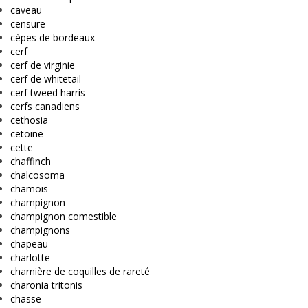
caveau
censure
cèpes de bordeaux
cerf
cerf de virginie
cerf de whitetail
cerf tweed harris
cerfs canadiens
cethosia
cetoine
cette
chaffinch
chalcosoma
chamois
champignon
champignon comestible
champignons
chapeau
charlotte
charnière de coquilles de rareté
charonia tritonis
chasse