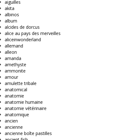
aiguilles
akita
albinos
album
alcides de dorcus
alice au pays des merveilles
aliceinwonderland
allemand
alleon
amanda
amethyste
ammonite
amour
amulette tribale
anatomical
anatomie
anatomie humaine
anatomie vétérinaire
anatomique
ancien
ancienne
ancienne boîte pastilles
ancient fish