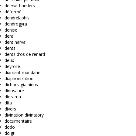
deerwithantlers
déformé
dendrelaphis
dendrogyra
denise
dent
dent narval
dents
dents d'os de renard
deux
deyrolle
diamant mandarin
diaphonization
dichorragia ninus
dinosaure
diorama
dita
divers
divination divinatory
documentaire
dodo
doigt