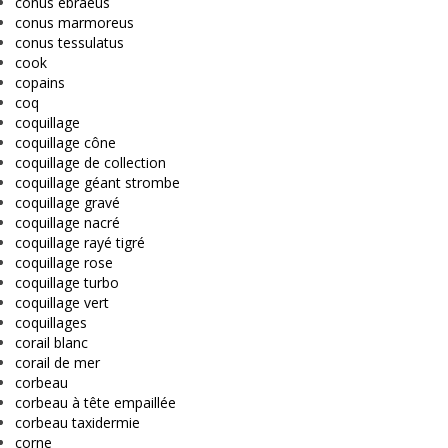
conus ebraeus
conus marmoreus
conus tessulatus
cook
copains
coq
coquillage
coquillage cône
coquillage de collection
coquillage géant strombe
coquillage gravé
coquillage nacré
coquillage rayé tigré
coquillage rose
coquillage turbo
coquillage vert
coquillages
corail blanc
corail de mer
corbeau
corbeau à tête empaillée
corbeau taxidermie
corne