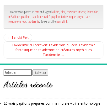
bo
er
ge
ok
r
This entry was posted in
rare
and tagged
atlides
,
bleu
,
chevelure
,
insecte
,
lycaenidae
,
métallique
,
papillon
,
papillon encadré
,
papillon taxidermique
,
polybe
,
rare
,
royaume curieux
,
taxidermie
. Bookmark the
permalink
.
←
Tanuki Pelt
Taxidermie du cerf vert Taxidermie du cerf Taxidermie
fantastique de taxidermie de créatures mythiques
Taxidermie
→
Articles récents
20 vrais papillons préparés comme murale vitrine entomologie