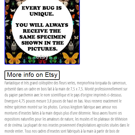
Fantastique et très grand coléoptère des fleurs vertes, mecynorhina torquata du cameroun,
présenté dans un cadre en bois fait à la main de 7,5 x 7,5. Monté professionnellement sur
du papier parchemin avec le nom scientifique et le pays d’origine imprimés ci-dessous.
Envergure 4,75 pouces mesure 3,8 pouces de haut en bas. Vous recevrez exactement le
même spécimen montré sur les photos. Curious kingdom fabrique avec amour nos
montures d’insectes faites à la main depuis plus d’une décennie. Nous avons fourni ces
expositions naturelles pour les amateurs de nature, les musées et les plateaux de télévision
et de cinéma. La plupart de nos insectes proviennent d’exploitations agricoles situées dans le
monde entier. Tous nos cadres d’insectes sont fabriqués à la main à partir de bois de