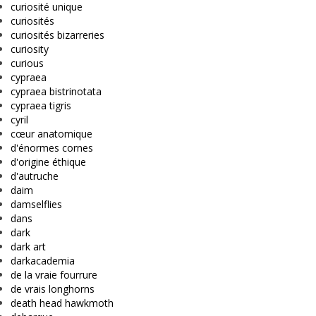
curiosité unique
curiosités
curiosités bizarreries
curiosity
curious
cypraea
cypraea bistrinotata
cypraea tigris
cyril
cœur anatomique
d'énormes cornes
d'origine éthique
d'autruche
daim
damselflies
dans
dark
dark art
darkacademia
de la vraie fourrure
de vrais longhorns
death head hawkmoth