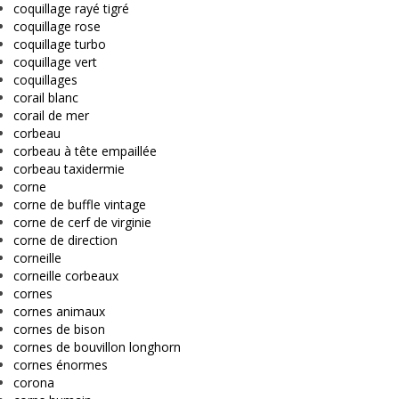
coquillage rayé tigré
coquillage rose
coquillage turbo
coquillage vert
coquillages
corail blanc
corail de mer
corbeau
corbeau à tête empaillée
corbeau taxidermie
corne
corne de buffle vintage
corne de cerf de virginie
corne de direction
corneille
corneille corbeaux
cornes
cornes animaux
cornes de bison
cornes de bouvillon longhorn
cornes énormes
corona