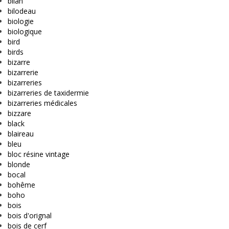
bilan
bilodeau
biologie
biologique
bird
birds
bizarre
bizarrerie
bizarreries
bizarreries de taxidermie
bizarreries médicales
bizzare
black
blaireau
bleu
bloc résine vintage
blonde
bocal
bohême
boho
bois
bois d'orignal
bois de cerf