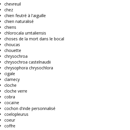
chevreuil
chez
chien feutré à l'aiguille
chien naturalisé
chiens
chlorocala umtaliensis
choses de la mort dans le bocal
choucas
chouette
chrysochroa
chrysochroa castelnaudii
chrysophora chrysochlora
cigale
clamecy
cloche
cloche verre
cobra
cocaïne
cochon d'inde personnalisé
coelopleurus
coeur
coffre