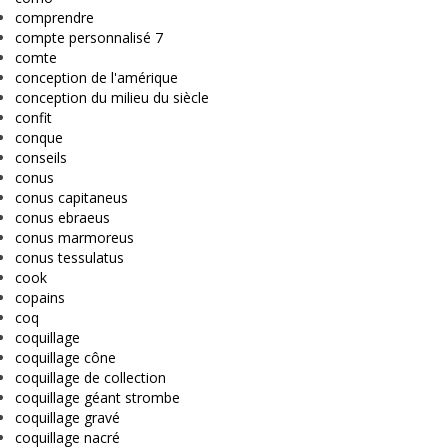
comprendre
compte personnalisé 7
comte
conception de l'amérique
conception du milieu du siècle
confit
conque
conseils
conus
conus capitaneus
conus ebraeus
conus marmoreus
conus tessulatus
cook
copains
coq
coquillage
coquillage cône
coquillage de collection
coquillage géant strombe
coquillage gravé
coquillage nacré