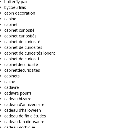
butterfly pair
bycoeurlilas
cabin decoration
cabine
cabinet
cabinet curiosité
cabinet curiosités
cabinet de curiosité
cabinet de curiosités
cabinet de curiosités lorient
cabinet de curiositi
cabinetdecuriosité
cabinetdecuriosites
cabinets
cache
cadavre
cadavre pourri
cadeau bizarre
cadeau d'anniversaire
cadeau d'halloween
cadeau de fin d'études
cadeau fan dinosaure
cadeau gothique