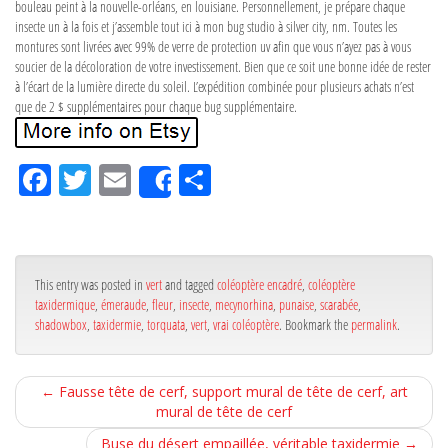
bouleau peint à la nouvelle-orléans, en louisiane. Personnellement, je prépare chaque
insecte un à la fois et j’assemble tout ici à mon bug studio à silver city, nm. Toutes les
montures sont livrées avec 99% de verre de protection uv afin que vous n’ayez pas à vous
soucier de la décoloration de votre investissement. Bien que ce soit une bonne idée de rester
à l’écart de la lumière directe du soleil. L’expédition combinée pour plusieurs achats n’est
que de 2 $ supplémentaires pour chaque bug supplémentaire.
Fa
Tw
Em
Pa
Share
ce
itt
ail
rta
bo
er
ge
ok
r
This entry was posted in
vert
and tagged
coléoptère encadré
,
coléoptère
taxidermique
,
émeraude
,
fleur
,
insecte
,
mecynorhina
,
punaise
,
scarabée
,
shadowbox
,
taxidermie
,
torquata
,
vert
,
vrai coléoptère
. Bookmark the
permalink
.
←
Fausse tête de cerf, support mural de tête de cerf, art
mural de tête de cerf
Buse du désert empaillée, véritable taxidermie
→