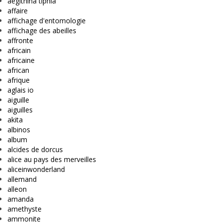
aegithina tiphia
affaire
affichage d'entomologie
affichage des abeilles
affronte
africain
africaine
african
afrique
aglais io
aiguille
aiguilles
akita
albinos
album
alcides de dorcus
alice au pays des merveilles
aliceinwonderland
allemand
alleon
amanda
amethyste
ammonite