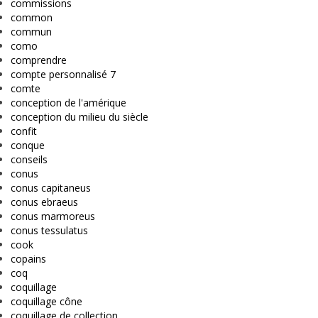
commissions
common
commun
como
comprendre
compte personnalisé 7
comte
conception de l'amérique
conception du milieu du siècle
confit
conque
conseils
conus
conus capitaneus
conus ebraeus
conus marmoreus
conus tessulatus
cook
copains
coq
coquillage
coquillage cône
coquillage de collection