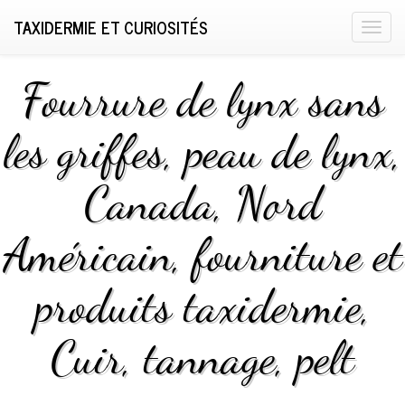
TAXIDERMIE ET CURIOSITÉS
T
o
g
Fourrure de lynx sans
g
l
les griffes, peau de lynx,
e
n
Canada, Nord
a
v
i
Américain, fourniture et
g
a
produits taxidermie,
t
i
Cuir, tannage, pelt
o
n