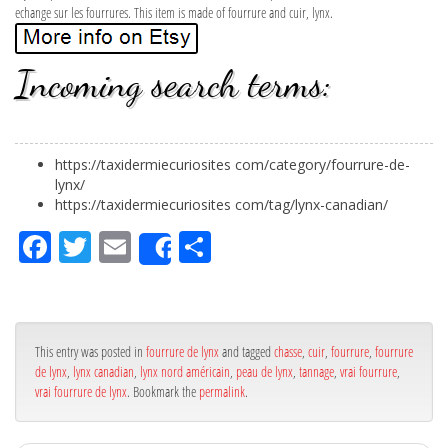
echange sur les fourrures. This item is made of fourrure and cuir, lynx.
Incoming search terms:
https://taxidermiecuriosites com/category/fourrure-de-
lynx/
https://taxidermiecuriosites com/tag/lynx-canadian/
Fa
Tw
Em
Pa
Share
ce
itt
ail
rta
bo
er
ge
ok
r
This entry was posted in
fourrure de lynx
and tagged
chasse
,
cuir
,
fourrure
,
fourrure
de lynx
,
lynx canadian
,
lynx nord américain
,
peau de lynx
,
tannage
,
vrai fourrure
,
vrai fourrure de lynx
. Bookmark the
permalink
.