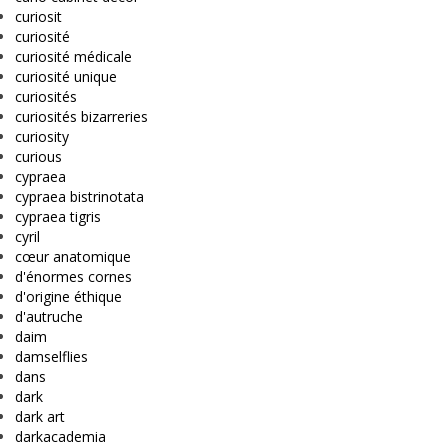
curiosit
curiosité
curiosité médicale
curiosité unique
curiosités
curiosités bizarreries
curiosity
curious
cypraea
cypraea bistrinotata
cypraea tigris
cyril
cœur anatomique
d'énormes cornes
d'origine éthique
d'autruche
daim
damselflies
dans
dark
dark art
darkacademia