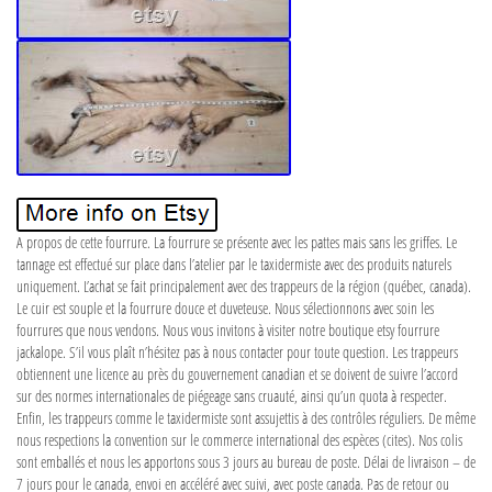
A propos de cette fourrure. La fourrure se présente avec les pattes mais sans les griffes. Le
tannage est effectué sur place dans l’atelier par le taxidermiste avec des produits naturels
uniquement. L’achat se fait principalement avec des trappeurs de la région (québec, canada).
Le cuir est souple et la fourrure douce et duveteuse. Nous sélectionnons avec soin les
fourrures que nous vendons. Nous vous invitons à visiter notre boutique etsy fourrure
jackalope. S’il vous plaît n’hésitez pas à nous contacter pour toute question. Les trappeurs
obtiennent une licence au près du gouvernement canadian et se doivent de suivre l’accord
sur des normes internationales de piégeage sans cruauté, ainsi qu’un quota à respecter.
Enfin, les trappeurs comme le taxidermiste sont assujettis à des contrôles réguliers. De même
nous respections la convention sur le commerce international des espèces (cites). Nos colis
sont emballés et nous les apportons sous 3 jours au bureau de poste. Délai de livraison – de
7 jours pour le canada, envoi en accéléré avec suivi, avec poste canada. Pas de retour ou