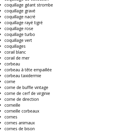
coquillage géant strombe
coquillage gravé
coquillage nacré
coquillage rayé tigré
coquillage rose
coquillage turbo
coquillage vert
coquillages
corail blanc
corail de mer
corbeau
corbeau à tête empaillée
corbeau taxidermie
corne
corne de buffle vintage
corne de cerf de virginie
corne de direction
corneille
corneille corbeaux
cornes
cornes animaux
cornes de bison