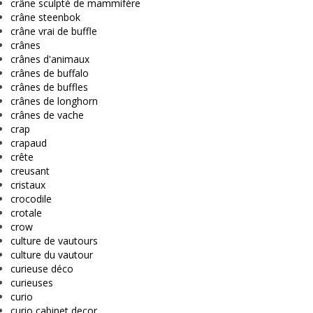
crâne sculpté de mammifère
crâne steenbok
crâne vrai de buffle
crânes
crânes d'animaux
crânes de buffalo
crânes de buffles
crânes de longhorn
crânes de vache
crap
crapaud
crête
creusant
cristaux
crocodile
crotale
crow
culture de vautours
culture du vautour
curieuse déco
curieuses
curio
curio cabinet decor