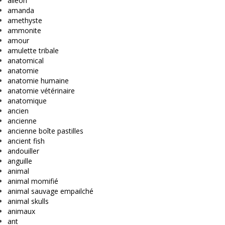
alleon
amanda
amethyste
ammonite
amour
amulette tribale
anatomical
anatomie
anatomie humaine
anatomie vétérinaire
anatomique
ancien
ancienne
ancienne boîte pastilles
ancient fish
andouiller
anguille
animal
animal momifié
animal sauvage empailché
animal skulls
animaux
ant