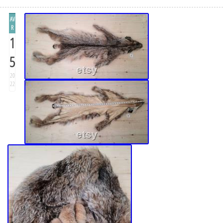
AV
R
1
5
20
22