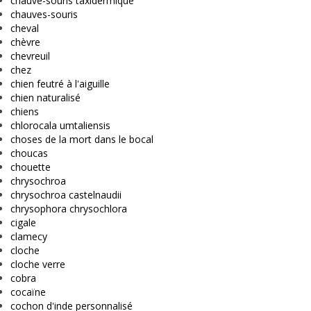
chauve-souris taxidermique
chauves-souris
cheval
chèvre
chevreuil
chez
chien feutré à l'aiguille
chien naturalisé
chiens
chlorocala umtaliensis
choses de la mort dans le bocal
choucas
chouette
chrysochroa
chrysochroa castelnaudii
chrysophora chrysochlora
cigale
clamecy
cloche
cloche verre
cobra
cocaïne
cochon d'inde personnalisé