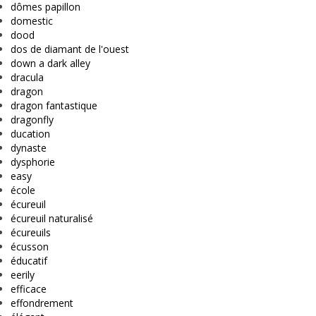
dômes papillon
domestic
dood
dos de diamant de l'ouest
down a dark alley
dracula
dragon
dragon fantastique
dragonfly
ducation
dynaste
dysphorie
easy
école
écureuil
écureuil naturalisé
écureuils
écusson
éducatif
eerily
efficace
effondrement