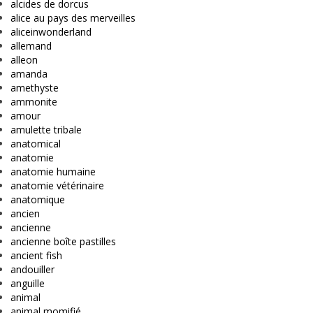
alcides de dorcus
alice au pays des merveilles
aliceinwonderland
allemand
alleon
amanda
amethyste
ammonite
amour
amulette tribale
anatomical
anatomie
anatomie humaine
anatomie vétérinaire
anatomique
ancien
ancienne
ancienne boîte pastilles
ancient fish
andouiller
anguille
animal
animal momifié