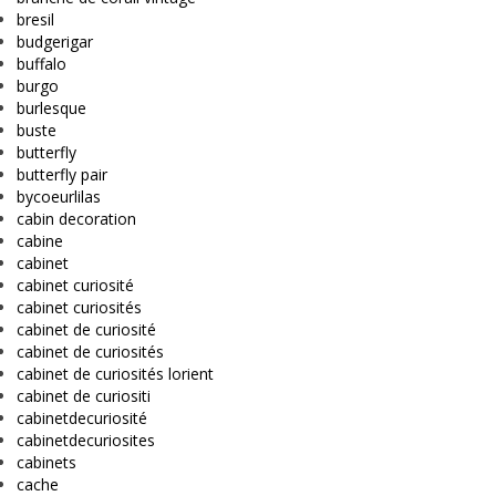
bresil
budgerigar
buffalo
burgo
burlesque
buste
butterfly
butterfly pair
bycoeurlilas
cabin decoration
cabine
cabinet
cabinet curiosité
cabinet curiosités
cabinet de curiosité
cabinet de curiosités
cabinet de curiosités lorient
cabinet de curiositi
cabinetdecuriosité
cabinetdecuriosites
cabinets
cache