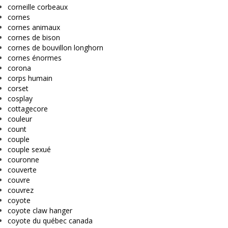
corneille corbeaux
cornes
cornes animaux
cornes de bison
cornes de bouvillon longhorn
cornes énormes
corona
corps humain
corset
cosplay
cottagecore
couleur
count
couple
couple sexué
couronne
couverte
couvre
couvrez
coyote
coyote claw hanger
coyote du québec canada