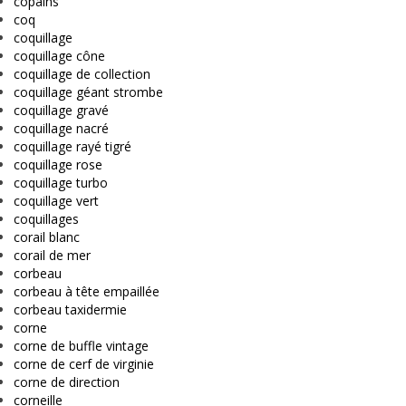
copains
coq
coquillage
coquillage cône
coquillage de collection
coquillage géant strombe
coquillage gravé
coquillage nacré
coquillage rayé tigré
coquillage rose
coquillage turbo
coquillage vert
coquillages
corail blanc
corail de mer
corbeau
corbeau à tête empaillée
corbeau taxidermie
corne
corne de buffle vintage
corne de cerf de virginie
corne de direction
corneille