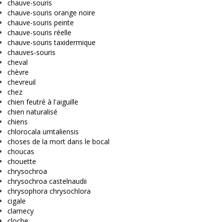
chauve-souris
chauve-souris orange noire
chauve-souris peinte
chauve-souris réelle
chauve-souris taxidermique
chauves-souris
cheval
chèvre
chevreuil
chez
chien feutré à l'aiguille
chien naturalisé
chiens
chlorocala umtaliensis
choses de la mort dans le bocal
choucas
chouette
chrysochroa
chrysochroa castelnaudii
chrysophora chrysochlora
cigale
clamecy
cloche