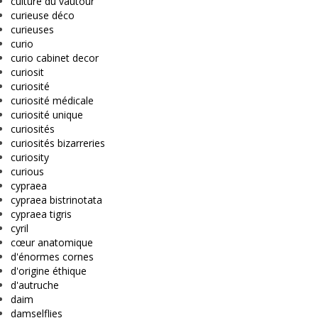
culture du vautour
curieuse déco
curieuses
curio
curio cabinet decor
curiosit
curiosité
curiosité médicale
curiosité unique
curiosités
curiosités bizarreries
curiosity
curious
cypraea
cypraea bistrinotata
cypraea tigris
cyril
cœur anatomique
d'énormes cornes
d'origine éthique
d'autruche
daim
damselflies