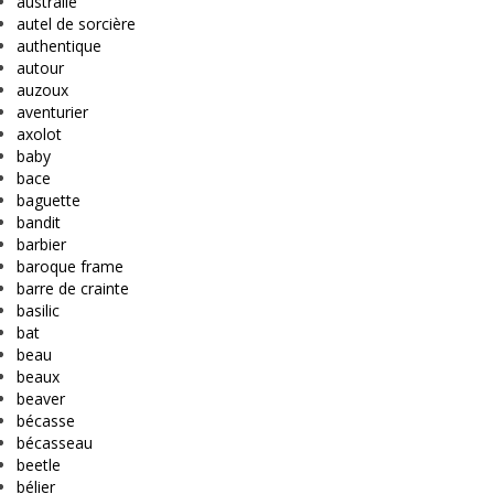
australie
autel de sorcière
authentique
autour
auzoux
aventurier
axolot
baby
bace
baguette
bandit
barbier
baroque frame
barre de crainte
basilic
bat
beau
beaux
beaver
bécasse
bécasseau
beetle
bélier