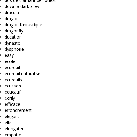
dos de diamant de l'ouest
down a dark alley
dracula
dragon
dragon fantastique
dragonfly
ducation
dynaste
dysphorie
easy
école
écureuil
écureuil naturalisé
écureuils
écusson
éducatif
eerily
efficace
effondrement
élégant
elle
elongated
empaillé