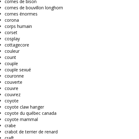
cornes de bison
cornes de bouvillon longhorn
cornes énormes
corona
corps humain
corset
cosplay
cottagecore
couleur
count
couple
couple sexué
couronne
couverte
couvre
couvrez
coyote
coyote claw hanger
coyote du québec canada
coyote mammal
crabe
crabot de terrier de renard
craft