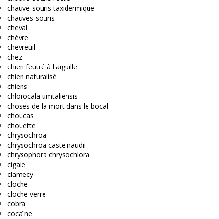
chauve-souris taxidermique
chauves-souris
cheval
chèvre
chevreuil
chez
chien feutré à l'aiguille
chien naturalisé
chiens
chlorocala umtaliensis
choses de la mort dans le bocal
choucas
chouette
chrysochroa
chrysochroa castelnaudii
chrysophora chrysochlora
cigale
clamecy
cloche
cloche verre
cobra
cocaïne