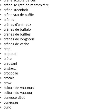
crâne sculpté de cerf
crâne sculpté de mammifère
crâne steenbok
crâne vrai de buffle
crânes
crânes d'animaux
crânes de buffalo
crânes de buffles
crânes de longhorn
crânes de vache
crap
crapaud
crête
creusant
cristaux
crocodile
crotale
crow
culture de vautours
culture du vautour
curieuse déco
curieuses
curio