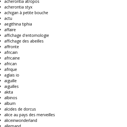
acherontia atropos
acherontia styx
achigan à petite bouche
actu
aegithina tiphia
affaire
affichage d'entomologie
affichage des abeilles
affronte
africain
africaine
african
afrique
aglais io
aiguille
aiguilles
akita
albinos
album
alcides de dorcus
alice au pays des merveilles
aliceinwonderland
allemand