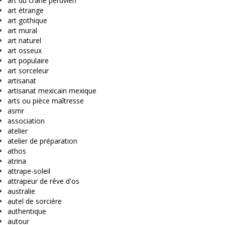
art du crâne péruvien
art étrange
art gothique
art mural
art naturel
art osseux
art populaire
art sorceleur
artisanat
artisanat mexicain mexique
arts ou pièce maîtresse
asmr
association
atelier
atelier de préparation
athos
atrina
attrape-soleil
attrapeur de rêve d'os
australie
autel de sorcière
authentique
autour