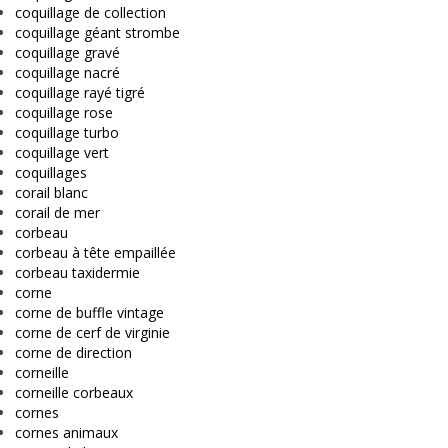
coquillage de collection
coquillage géant strombe
coquillage gravé
coquillage nacré
coquillage rayé tigré
coquillage rose
coquillage turbo
coquillage vert
coquillages
corail blanc
corail de mer
corbeau
corbeau à tête empaillée
corbeau taxidermie
corne
corne de buffle vintage
corne de cerf de virginie
corne de direction
corneille
corneille corbeaux
cornes
cornes animaux