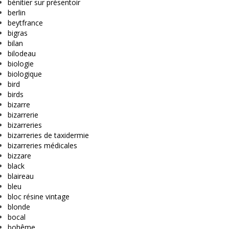
bénitier sur présentoir
berlin
beytfrance
bigras
bilan
bilodeau
biologie
biologique
bird
birds
bizarre
bizarrerie
bizarreries
bizarreries de taxidermie
bizarreries médicales
bizzare
black
blaireau
bleu
bloc résine vintage
blonde
bocal
bohême