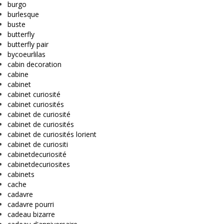
burgo
burlesque
buste
butterfly
butterfly pair
bycoeurlilas
cabin decoration
cabine
cabinet
cabinet curiosité
cabinet curiosités
cabinet de curiosité
cabinet de curiosités
cabinet de curiosités lorient
cabinet de curiositi
cabinetdecuriosité
cabinetdecuriosites
cabinets
cache
cadavre
cadavre pourri
cadeau bizarre