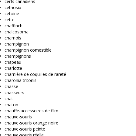
cerfs canadiens
cethosia
cetoine
cette
chaffinch
chalcosoma
chamois
champignon
champignon comestible
champignons
chapeau
charlotte
charnière de coquilles de rareté
charonia tritonis
chasse
chasseurs
chat
chaton
chauffe-accessoires de film
chauve-souris
chauve-souris orange noire
chauve-souris peinte
chauve-souris réelle