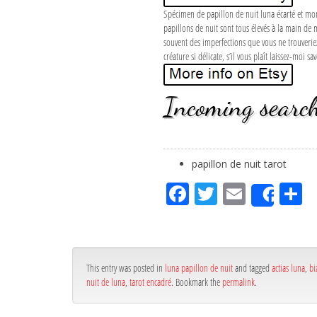
Spécimen de papillon de nuit luna écarté et monté
papillons de nuit sont tous élevés à la main de m
souvent des imperfections que vous ne trouveriez 
créature si délicate, s’il vous plaît laissez-moi s
Incoming search
papillon de nuit tarot
Fa
Tw
Em
P
Shar
ce
itt
ail
rt
bo
er
g
ok
r
This entry was posted in
luna papillon de nuit
and tagged
actias luna
,
bi
nuit de luna
,
tarot encadré
. Bookmark the
permalink
.