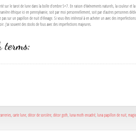
 sur le tarot de lune dans la boîte d’ombre 5×7. En raison d’événements naturels, la couleur et la ta
anière éthique ici en pennsylvanie, soit par moi personnellement, soit par d’autres personnes dédiées
pas sur un papillon de nuit d’élevage. Si vous êtes intéressé à en acheter un avec des imperfections 
avoir. J’ai souvent des stocks de fous avec des imperfections majeures.
 terms:
a
e
a
e
zarreries
,
carte lune
,
décor de sorcière
,
décor goth
,
luna moth encadré
,
luna papillon de nuit
,
magi