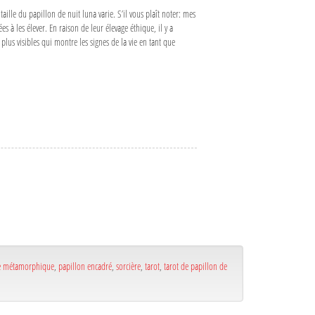
ille du papillon de nuit luna varie. S’il vous plaît noter: mes
 à les élever. En raison de leur élevage éthique, il y a
plus visibles qui montre les signes de la vie en tant que
e métamorphique
,
papillon encadré
,
sorcière
,
tarot
,
tarot de papillon de