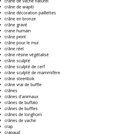
crâne de vache naturel
crâne de wapiti
crâne décoration paillettes
crâne en bronze
crâne gravé
crane humain
crâne peint
crâne pour le mur
crâne réel
crâne résine végétalisé
crâne sculpté
crâne sculpté de cerf
crâne sculpté de mammifère
crâne steenbok
crâne vrai de buffle
crânes
crânes d'animaux
crânes de buffalo
crânes de buffles
crânes de longhorn
crânes de vache
crap
crapaud