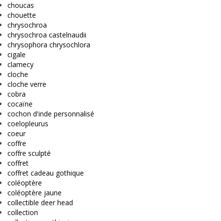
choucas
chouette
chrysochroa
chrysochroa castelnaudii
chrysophora chrysochlora
cigale
clamecy
cloche
cloche verre
cobra
cocaïne
cochon d'inde personnalisé
coelopleurus
coeur
coffre
coffre sculpté
coffret
coffret cadeau gothique
coléoptère
coléoptère jaune
collectible deer head
collection