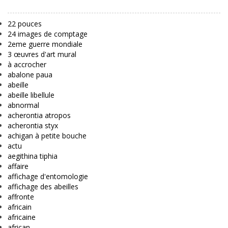
22 pouces
24 images de comptage
2eme guerre mondiale
3 œuvres d'art mural
à accrocher
abalone paua
abeille
abeille libellule
abnormal
acherontia atropos
acherontia styx
achigan à petite bouche
actu
aegithina tiphia
affaire
affichage d'entomologie
affichage des abeilles
affronte
africain
africaine
african