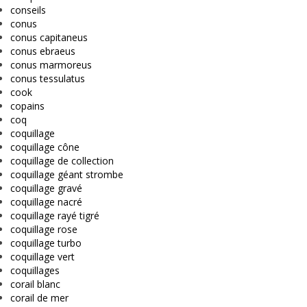
conseils
conus
conus capitaneus
conus ebraeus
conus marmoreus
conus tessulatus
cook
copains
coq
coquillage
coquillage cône
coquillage de collection
coquillage géant strombe
coquillage gravé
coquillage nacré
coquillage rayé tigré
coquillage rose
coquillage turbo
coquillage vert
coquillages
corail blanc
corail de mer