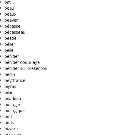
bat
beau
beaux
beaver
bécasse
bécasseau
beetle
bélier
belle
bénitier
bénitier coquillage
bénitier sur présentoir
berlin
beytfrance
bigras
bilan
bilodeau
biologie
biologique
bird
birds
bizarre
bizarrerie