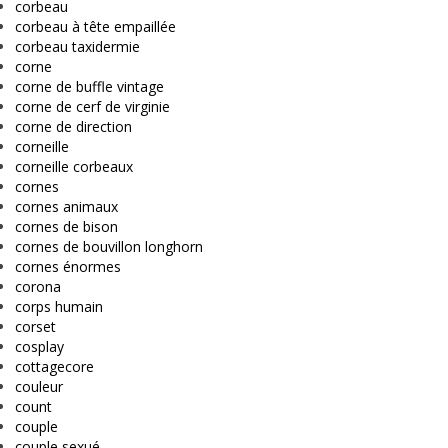
corbeau
corbeau à tête empaillée
corbeau taxidermie
corne
corne de buffle vintage
corne de cerf de virginie
corne de direction
corneille
corneille corbeaux
cornes
cornes animaux
cornes de bison
cornes de bouvillon longhorn
cornes énormes
corona
corps humain
corset
cosplay
cottagecore
couleur
count
couple
couple sexué