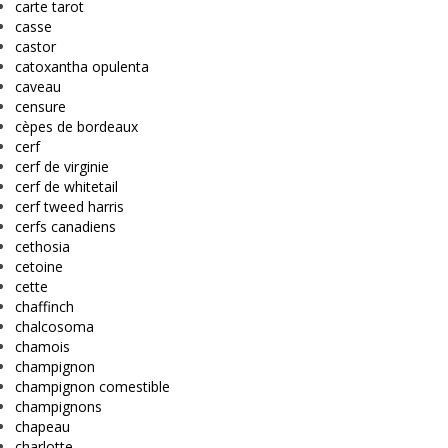
carte tarot
casse
castor
catoxantha opulenta
caveau
censure
cèpes de bordeaux
cerf
cerf de virginie
cerf de whitetail
cerf tweed harris
cerfs canadiens
cethosia
cetoine
cette
chaffinch
chalcosoma
chamois
champignon
champignon comestible
champignons
chapeau
charlotte