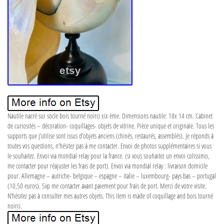
Nautile nacré sur socle bois tourné noirci xix ème. Dimensions nautile: 18x 14 cm. Cabinet
de curiosités – décoration- coquillages- objets de vitrine. Pièce unique et originale. Tous les
supports que j’utilise sont issus d’objets anciens (chinés, restaurés, assemblés). Je réponds à
toutes vos questions, n’hésitez pas à me contacter. Envoi de photos supplémentaires si vous
le souhaitez. Envoi via mondial relay pour la france. (si vous souhaitez un envoi colissimo,
me contacter pour réajuster les frais de port). Envoi via mondial relay : livraison domicile
pour. Allemagne – autriche- belgique – espagne – italie – luxembourg- pays bas – portugal
(10,50 euros). Svp me contacter avant paiement pour frais de port. Merci de votre visite.
N’hésitez pas à consulter mes autres objets. This item is made of coquillage and bois tourné
noirci.