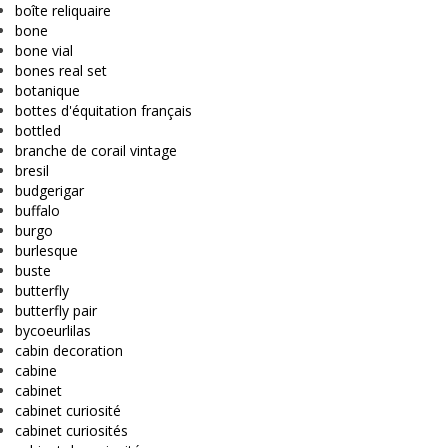
boîte reliquaire
bone
bone vial
bones real set
botanique
bottes d'équitation français
bottled
branche de corail vintage
bresil
budgerigar
buffalo
burgo
burlesque
buste
butterfly
butterfly pair
bycoeurlilas
cabin decoration
cabine
cabinet
cabinet curiosité
cabinet curiosités