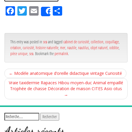
Fa
Tw
Em
Pa
Share
ce
itt
ail
rta
bo
er
ge
ok
r
This entry was posted in
sea
and tagged
cabinet de curiosité
,
collection
,
coquillage
,
création
,
curiosité
,
histoire naturelle
,
mer
,
nautile
,
nautilus
,
objet naturel
,
odditie
,
pièce unique
,
sea
. Bookmark the
permalink
.
←
Modèle anatomique d’oreille didactique vintage Curiosité
Vraie taxidermie Rapaces Hibou moyen-duc Animal empaillé
Trophée de chasse Décoration de maison CITES Asio otus
→
Articles récents