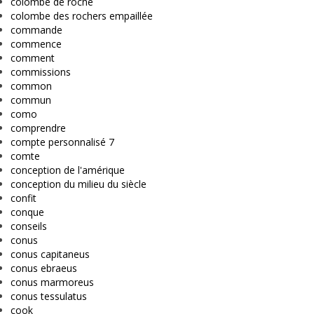
colombe de roche
colombe des rochers empaillée
commande
commence
comment
commissions
common
commun
como
comprendre
compte personnalisé 7
comte
conception de l'amérique
conception du milieu du siècle
confit
conque
conseils
conus
conus capitaneus
conus ebraeus
conus marmoreus
conus tessulatus
cook