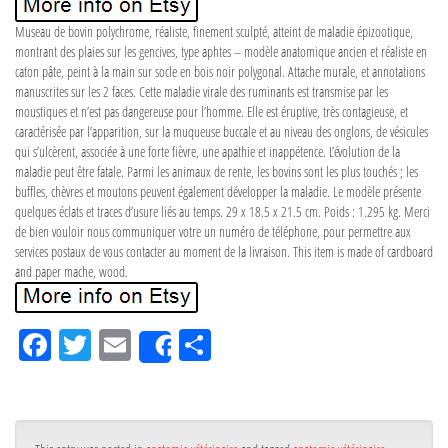
Museau de bovin polychrome, réaliste, finement sculpté, atteint de maladie épizootique,
montrant des plaies sur les gencives, type aphtes – modèle anatomique ancien et réaliste en
caton pâte, peint à la main sur socle en bois noir polygonal. Attache murale, et annotations
manuscrites sur les 2 faces. Cette maladie virale des ruminants est transmise par les
moustiques et n’est pas dangereuse pour l’homme. Elle est éruptive, très contagieuse, et
caractérisée par l’apparition, sur la muqueuse buccale et au niveau des onglons, de vésicules
qui s’ulcèrent, associée à une forte fièvre, une apathie et inappétence. L’évolution de la
maladie peut être fatale. Parmi les animaux de rente, les bovins sont les plus touchés ; les
buffles, chèvres et moutons peuvent également développer la maladie. Le modèle présente
quelques éclats et traces d’usure liés au temps. 29 x 18.5 x 21.5 cm. Poids : 1.295 kg. Merci
de bien vouloir nous communiquer votre un numéro de téléphone, pour permettre aux
services postaux de vous contacter au moment de la livraison. This item is made of cardboard
and paper mache, wood.
Fa
Tw
Em
Pa
Share
ce
itt
ail
rta
bo
er
ge
ok
r