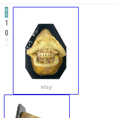
FÉ
V
1
0
20
22