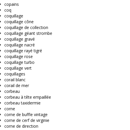
copains
coq
coquillage
coquillage cône
coquillage de collection
coquillage géant strombe
coquillage gravé
coquillage nacré
coquillage rayé tigré
coquillage rose
coquillage turbo
coquillage vert
coquillages
corail blanc
corail de mer
corbeau
corbeau à tête empaillée
corbeau taxidermie
corne
corne de buffle vintage
corne de cerf de virginie
corne de direction