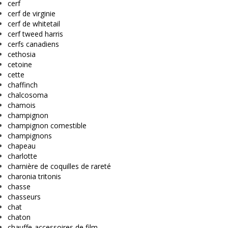
cerf
cerf de virginie
cerf de whitetail
cerf tweed harris
cerfs canadiens
cethosia
cetoine
cette
chaffinch
chalcosoma
chamois
champignon
champignon comestible
champignons
chapeau
charlotte
charnière de coquilles de rareté
charonia tritonis
chasse
chasseurs
chat
chaton
chauffe-accessoires de film