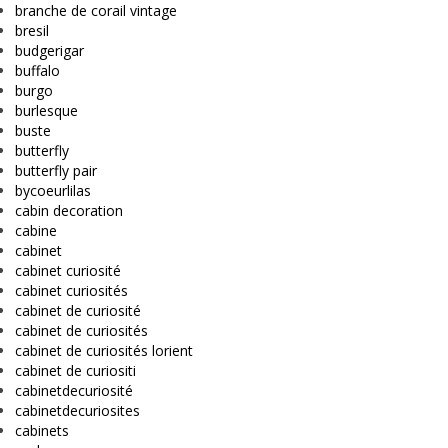
branche de corail vintage
bresil
budgerigar
buffalo
burgo
burlesque
buste
butterfly
butterfly pair
bycoeurlilas
cabin decoration
cabine
cabinet
cabinet curiosité
cabinet curiosités
cabinet de curiosité
cabinet de curiosités
cabinet de curiosités lorient
cabinet de curiositi
cabinetdecuriosité
cabinetdecuriosites
cabinets