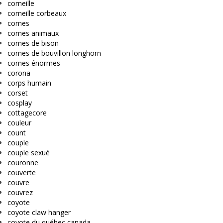
corneille
corneille corbeaux
cornes
cornes animaux
cornes de bison
cornes de bouvillon longhorn
cornes énormes
corona
corps humain
corset
cosplay
cottagecore
couleur
count
couple
couple sexué
couronne
couverte
couvre
couvrez
coyote
coyote claw hanger
coyote du québec canada