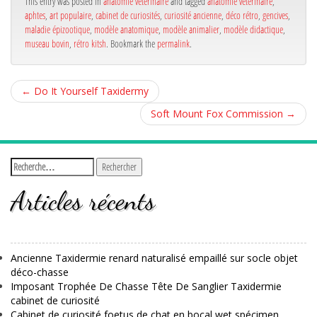
This entry was posted in
anatomie vétérinaire
and tagged
anatomie vétérinaire
,
aphtes
,
art populaire
,
cabinet de curiosités
,
curiosité ancienne
,
déco rétro
,
gencives
,
maladie épizootique
,
modèle anatomique
,
modèle animalier
,
modèle didactique
,
museau bovin
,
rétro kitsh
. Bookmark the
permalink
.
←
Do It Yourself Taxidermy
Soft Mount Fox Commission
→
Articles récents
Ancienne Taxidermie renard naturalisé empaillé sur socle objet
déco-chasse
Imposant Trophée De Chasse Tête De Sanglier Taxidermie
cabinet de curiosité
Cabinet de curiosité foetus de chat en bocal wet spécimen