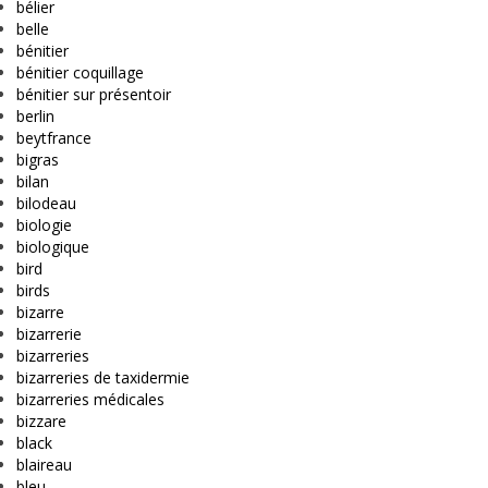
bélier
belle
bénitier
bénitier coquillage
bénitier sur présentoir
berlin
beytfrance
bigras
bilan
bilodeau
biologie
biologique
bird
birds
bizarre
bizarrerie
bizarreries
bizarreries de taxidermie
bizarreries médicales
bizzare
black
blaireau
bleu