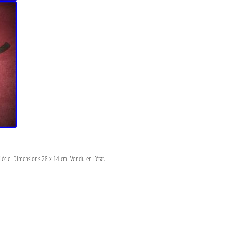
cle. Dimensions 28 x 14 cm. Vendu en l’état.
a
e
a