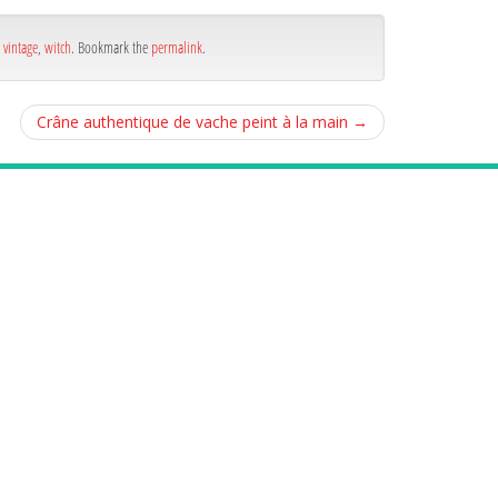
,
vintage
,
witch
. Bookmark the
permalink
.
Crâne authentique de vache peint à la main
→