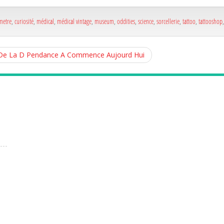
e
metre
,
curiosité
,
médical
,
médical vintage
,
museum
,
oddities
,
science
,
sorcellerie
,
tattoo
,
tattooshop
 De La D Pendance A Commence Aujourd Hui