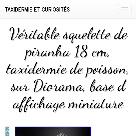
TAXIDERMIE ET CURIOSITÉS
T
o
g
Véritable squelette de
g
l
piranha 18 cm,
e
n
taxidermie de poisson,
a
v
i
sur Diorama, base d
g
a
affichage miniature
t
i
o
n
DÉ
C