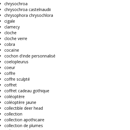
chrysochroa
chrysochroa castelnaudii
chrysophora chrysochlora
cigale
clamecy
cloche
cloche verre
cobra
cocaïne
cochon d'inde personnalisé
coelopleurus
coeur
coffre
coffre sculpté
coffret
coffret cadeau gothique
coléoptère
coléoptère jaune
collectible deer head
collection
collection apothicaire
collection de plumes