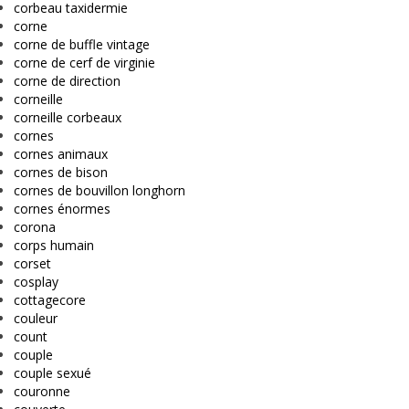
corbeau taxidermie
corne
corne de buffle vintage
corne de cerf de virginie
corne de direction
corneille
corneille corbeaux
cornes
cornes animaux
cornes de bison
cornes de bouvillon longhorn
cornes énormes
corona
corps humain
corset
cosplay
cottagecore
couleur
count
couple
couple sexué
couronne