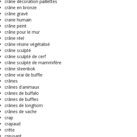
crâne décoration paillettes
crâne en bronze
crâne gravé
crane humain
crâne peint
crâne pour le mur
crâne réel
crâne résine végétalisé
crâne sculpté
crâne sculpté de cerf
crâne sculpté de mammifère
crâne steenbok
crâne vrai de buffle
crânes
crânes d'animaux
crânes de buffalo
crânes de buffles
crânes de longhorn
crânes de vache
crap
crapaud
crête
creusant