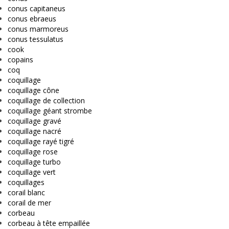
conus capitaneus
conus ebraeus
conus marmoreus
conus tessulatus
cook
copains
coq
coquillage
coquillage cône
coquillage de collection
coquillage géant strombe
coquillage gravé
coquillage nacré
coquillage rayé tigré
coquillage rose
coquillage turbo
coquillage vert
coquillages
corail blanc
corail de mer
corbeau
corbeau à tête empaillée