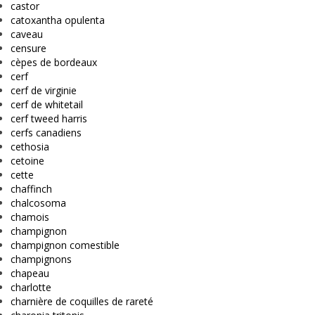
castor
catoxantha opulenta
caveau
censure
cèpes de bordeaux
cerf
cerf de virginie
cerf de whitetail
cerf tweed harris
cerfs canadiens
cethosia
cetoine
cette
chaffinch
chalcosoma
chamois
champignon
champignon comestible
champignons
chapeau
charlotte
charnière de coquilles de rareté