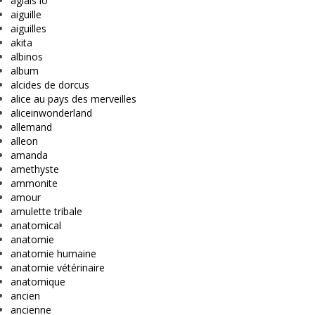
aglais io
aiguille
aiguilles
akita
albinos
album
alcides de dorcus
alice au pays des merveilles
aliceinwonderland
allemand
alleon
amanda
amethyste
ammonite
amour
amulette tribale
anatomical
anatomie
anatomie humaine
anatomie vétérinaire
anatomique
ancien
ancienne