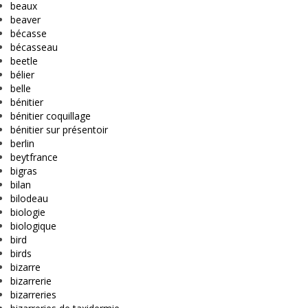
beaux
beaver
bécasse
bécasseau
beetle
bélier
belle
bénitier
bénitier coquillage
bénitier sur présentoir
berlin
beytfrance
bigras
bilan
bilodeau
biologie
biologique
bird
birds
bizarre
bizarrerie
bizarreries