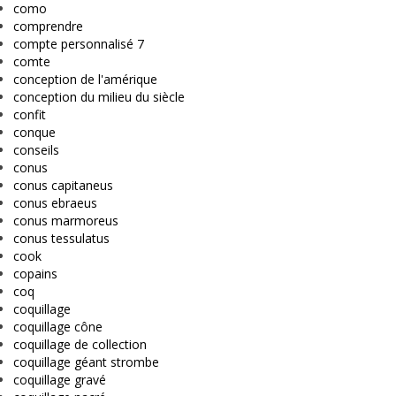
como
comprendre
compte personnalisé 7
comte
conception de l'amérique
conception du milieu du siècle
confit
conque
conseils
conus
conus capitaneus
conus ebraeus
conus marmoreus
conus tessulatus
cook
copains
coq
coquillage
coquillage cône
coquillage de collection
coquillage géant strombe
coquillage gravé