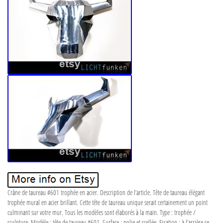
Crâne de taureau #601 trophée en acier. Description de l’article. Tête de taureau élégant
trophée mural en acier brillant. Cette tête de taureau unique serait certainement un point
culminant sur votre mur. Tous les modèles sont élaborés à la main. Type : trophée /
sculpture. Modèle : tête de taureau #601. Surface : polie et scellée. Fixation : à l’arrière se