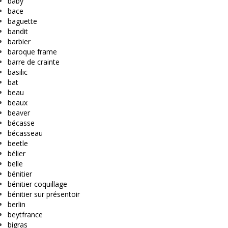
baby
bace
baguette
bandit
barbier
baroque frame
barre de crainte
basilic
bat
beau
beaux
beaver
bécasse
bécasseau
beetle
bélier
belle
bénitier
bénitier coquillage
bénitier sur présentoir
berlin
beytfrance
bigras