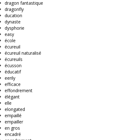
dragon fantastique
dragonfly
ducation
dynaste
dysphorie
easy
école
écureuil
écureuil naturalisé
écureuils
écusson
éducatif
eerily
efficace
effondrement
élégant
elle
elongated
empaillé
empailler
en gros
encadré