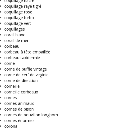
coquillage nacré
coquillage rayé tigré
coquillage rose
coquillage turbo
coquillage vert
coquillages
corail blanc
corail de mer
corbeau
corbeau à tête empaillée
corbeau taxidermie
corne
corne de buffle vintage
corne de cerf de virginie
corne de direction
corneille
corneille corbeaux
cornes
cornes animaux
cornes de bison
cornes de bouvillon longhorn
cornes énormes
corona