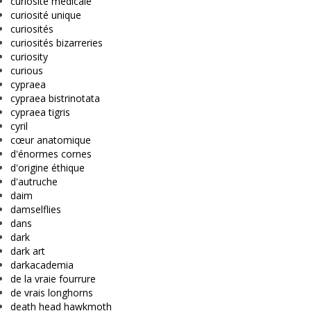
curiosité médicale
curiosité unique
curiosités
curiosités bizarreries
curiosity
curious
cypraea
cypraea bistrinotata
cypraea tigris
cyril
cœur anatomique
d'énormes cornes
d'origine éthique
d'autruche
daim
damselflies
dans
dark
dark art
darkacademia
de la vraie fourrure
de vrais longhorns
death head hawkmoth