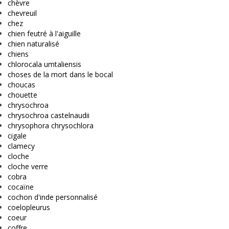
chèvre
chevreuil
chez
chien feutré à l'aiguille
chien naturalisé
chiens
chlorocala umtaliensis
choses de la mort dans le bocal
choucas
chouette
chrysochroa
chrysochroa castelnaudii
chrysophora chrysochlora
cigale
clamecy
cloche
cloche verre
cobra
cocaïne
cochon d'inde personnalisé
coelopleurus
coeur
coffre