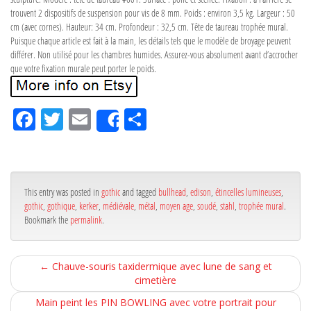
trouvent 2 dispositifs de suspension pour vis de 8 mm. Poids : environ 3,5 kg. Largeur : 50
cm (avec cornes). Hauteur: 34 cm. Profondeur : 32,5 cm. Tête de taureau trophée mural.
Puisque chaque article est fait à la main, les détails tels que le modèle de broyage peuvent
différer. Non utilisé pour les chambres humides. Assurez-vous absolument avant d’accrocher
que votre fixation murale peut porter le poids.
Fa
Tw
Em
Pa
Share
ce
itt
ail
rta
bo
er
ge
ok
r
This entry was posted in
gothic
and tagged
bullhead
,
edison
,
étincelles lumineuses
,
gothic
,
gothique
,
kerker
,
médiévale
,
métal
,
moyen age
,
soudé
,
stahl
,
trophée mural
.
Bookmark the
permalink
.
←
Chauve-souris taxidermique avec lune de sang et
cimetière
Main peint les PIN BOWLING avec votre portrait pour