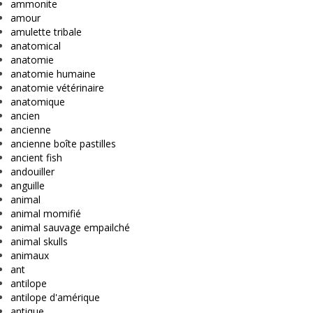
ammonite
amour
amulette tribale
anatomical
anatomie
anatomie humaine
anatomie vétérinaire
anatomique
ancien
ancienne
ancienne boîte pastilles
ancient fish
andouiller
anguille
animal
animal momifié
animal sauvage empailché
animal skulls
animaux
ant
antilope
antilope d'amérique
antique