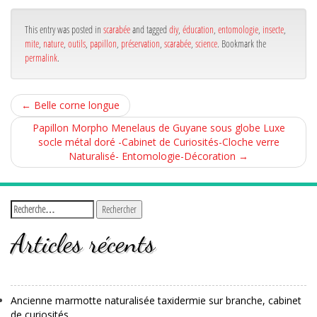
bo
er
ge
ok
r
This entry was posted in
scarabée
and tagged
diy
,
éducation
,
entomologie
,
insecte
,
mite
,
nature
,
outils
,
papillon
,
préservation
,
scarabée
,
science
. Bookmark the
permalink
.
←
Belle corne longue
Papillon Morpho Menelaus de Guyane sous globe Luxe
socle métal doré -Cabinet de Curiosités-Cloche verre
Naturalisé- Entomologie-Décoration
→
Articles récents
Ancienne marmotte naturalisée taxidermie sur branche, cabinet
de curiosités