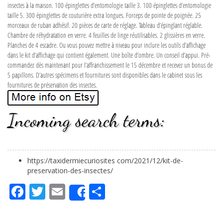
insectes à la maison. 100 épinglettes d’entomologie taille 3. 100 épinglettes d’entomologie
taille 5. 300 épinglettes de couturière extra longues. Forceps de pointe de poignée. 25
morceaux de ruban adhésif. 20 pièces de carte de réglage. Tableau d’épinglant réglable.
Chambre de réhydratation en verre. 4 feuilles de linge réutilisables. 2 glissières en verre.
Planches de 4 escadre. Ou vous pouvez mettre à niveau pour inclure les outils d’affichage
dans le kit d’affichage qui contient également. Une boîte d’ombre. Un conseil d’appui. Pré-
commandez dès maintenant pour l’affranchissement le 15 décembre et recevez un bonus de
5 papillons. D’autres spécimens et fournitures sont disponibles dans le cabinet sous les
fournitures de préservation des insectes.
Incoming search terms:
https://taxidermiecuriosites com/2021/12/kit-de-
preservation-des-insectes/
Fa
Tw
Em
Pa
Share
ce
itt
ail
rta