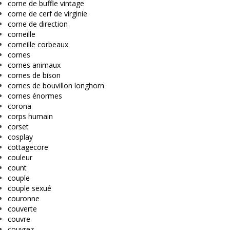
corne de buffle vintage
corne de cerf de virginie
corne de direction
corneille
corneille corbeaux
cornes
cornes animaux
cornes de bison
cornes de bouvillon longhorn
cornes énormes
corona
corps humain
corset
cosplay
cottagecore
couleur
count
couple
couple sexué
couronne
couverte
couvre
couvrez