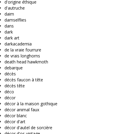
d'origine éthique
d'autruche
daim
damselflies
dans
dark
dark art
darkacademia
de la vraie fourrure
de vrais longhorns
death head hawkmoth
debarque
décès
décès faucon à tête
décès tête
déco
décor
décor à la maison gothique
décor animal faux
décor blanc
décor d'art
décor d'autel de sorcière
décor d'os vintage