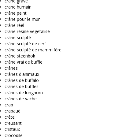
crâne gravé
crane humain
crâne peint
crâne pour le mur
crâne réel
crâne résine végétalisé
crâne sculpté
crâne sculpté de cerf
crâne sculpté de mammifère
crâne steenbok
crâne vrai de buffle
crânes
crânes d'animaux
crânes de buffalo
crânes de buffles
crânes de longhorn
crânes de vache
crap
crapaud
crête
creusant
cristaux
crocodile