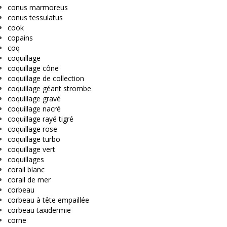
conus marmoreus
conus tessulatus
cook
copains
coq
coquillage
coquillage cône
coquillage de collection
coquillage géant strombe
coquillage gravé
coquillage nacré
coquillage rayé tigré
coquillage rose
coquillage turbo
coquillage vert
coquillages
corail blanc
corail de mer
corbeau
corbeau à tête empaillée
corbeau taxidermie
corne