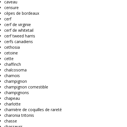
caveau
censure
cèpes de bordeaux
cerf
cerf de virginie
cerf de whitetail
cerf tweed harris
cerfs canadiens
cethosia
cetoine
cette
chaffinch
chalcosoma
chamois
champignon
champignon comestible
champignons
chapeau
charlotte
charnière de coquilles de rareté
charonia tritonis
chasse
chasseurs