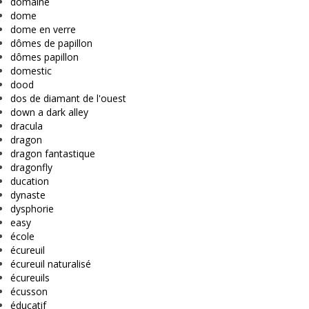
domaine
dome
dome en verre
dômes de papillon
dômes papillon
domestic
dood
dos de diamant de l'ouest
down a dark alley
dracula
dragon
dragon fantastique
dragonfly
ducation
dynaste
dysphorie
easy
école
écureuil
écureuil naturalisé
écureuils
écusson
éducatif