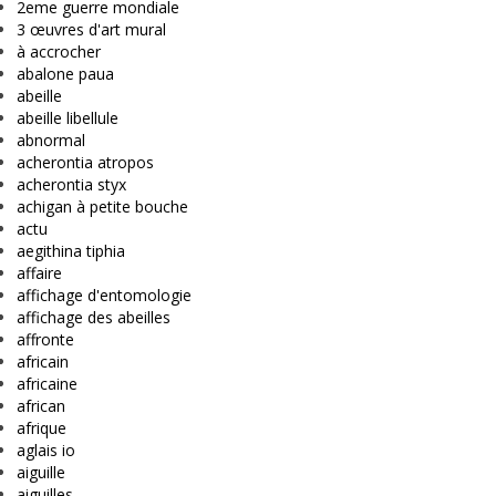
2eme guerre mondiale
3 œuvres d'art mural
à accrocher
abalone paua
abeille
abeille libellule
abnormal
acherontia atropos
acherontia styx
achigan à petite bouche
actu
aegithina tiphia
affaire
affichage d'entomologie
affichage des abeilles
affronte
africain
africaine
african
afrique
aglais io
aiguille
aiguilles