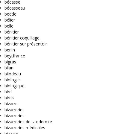
bécasse
bécasseau
beetle
bélier
belle
bénitier
bénitier coquillage
bénitier sur présentoir
berlin
beytfrance
bigras
bilan
bilodeau
biologie
biologique
bird
birds
bizarre
bizarrerie
bizarreries
bizarreries de taxidermie
bizarreries médicales
bizzare