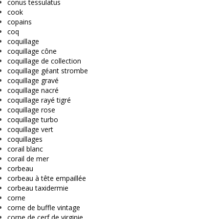
conus tessulatus
cook
copains
coq
coquillage
coquillage cône
coquillage de collection
coquillage géant strombe
coquillage gravé
coquillage nacré
coquillage rayé tigré
coquillage rose
coquillage turbo
coquillage vert
coquillages
corail blanc
corail de mer
corbeau
corbeau à tête empaillée
corbeau taxidermie
corne
corne de buffle vintage
corne de cerf de virginie