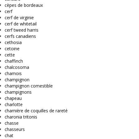
cèpes de bordeaux
cerf
cerf de virginie
cerf de whitetail
cerf tweed harris
cerfs canadiens
cethosia
cetoine
cette
chaffinch
chalcosoma
chamois
champignon
champignon comestible
champignons
chapeau
charlotte
charnière de coquilles de rareté
charonia tritonis
chasse
chasseurs
chat