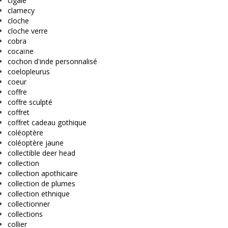
cigale
clamecy
cloche
cloche verre
cobra
cocaïne
cochon d'inde personnalisé
coelopleurus
coeur
coffre
coffre sculpté
coffret
coffret cadeau gothique
coléoptère
coléoptère jaune
collectible deer head
collection
collection apothicaire
collection de plumes
collection ethnique
collectionner
collections
collier