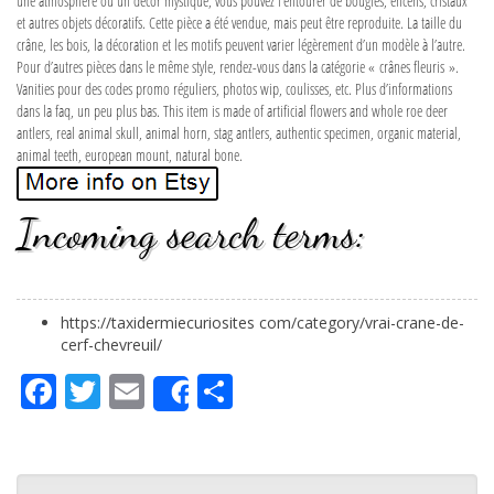
une atmosphère ou un décor mystique, vous pouvez l’entourer de bougies, encens, cristaux
et autres objets décoratifs. Cette pièce a été vendue, mais peut être reproduite. La taille du
crâne, les bois, la décoration et les motifs peuvent varier légèrement d’un modèle à l’autre.
Pour d’autres pièces dans le même style, rendez-vous dans la catégorie « crânes fleuris ».
Vanities pour des codes promo réguliers, photos wip, coulisses, etc. Plus d’informations
dans la faq, un peu plus bas. This item is made of artificial flowers and whole roe deer
antlers, real animal skull, animal horn, stag antlers, authentic specimen, organic material,
animal teeth, european mount, natural bone.
Incoming search terms:
https://taxidermiecuriosites com/category/vrai-crane-de-
cerf-chevreuil/
Fa
Tw
Em
Pa
Share
ce
itt
ail
rta
bo
er
ge