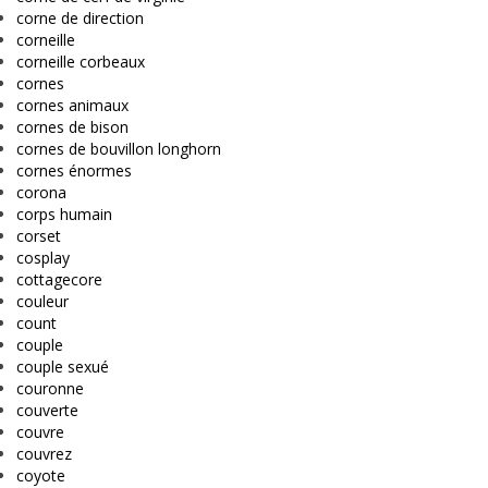
corne de direction
corneille
corneille corbeaux
cornes
cornes animaux
cornes de bison
cornes de bouvillon longhorn
cornes énormes
corona
corps humain
corset
cosplay
cottagecore
couleur
count
couple
couple sexué
couronne
couverte
couvre
couvrez
coyote