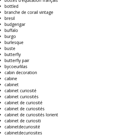
bottes d'équitation français
bottled
branche de corail vintage
bresil
budgerigar
buffalo
burgo
burlesque
buste
butterfly
butterfly pair
bycoeurlilas
cabin decoration
cabine
cabinet
cabinet curiosité
cabinet curiosités
cabinet de curiosité
cabinet de curiosités
cabinet de curiosités lorient
cabinet de curiositi
cabinetdecuriosité
cabinetdecuriosites