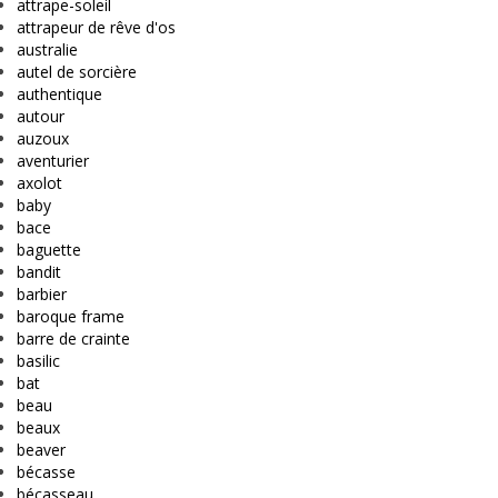
attrape-soleil
attrapeur de rêve d'os
australie
autel de sorcière
authentique
autour
auzoux
aventurier
axolot
baby
bace
baguette
bandit
barbier
baroque frame
barre de crainte
basilic
bat
beau
beaux
beaver
bécasse
bécasseau