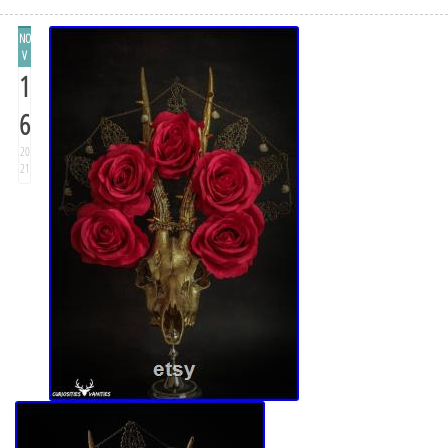
NO
V
1
6
20
21