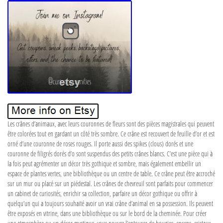
Les crânes d’animaux, avec leurs couronnes de fleurs sont des pièces magistrales qui peuvent
être colorées tout en gardant un côté très sombre. Ce crâne est recouvert de feuille d’or et est
orné d’une couronne de roses rouges. Il porte aussi des spikes (clous) dorés et une
couronne de filigrés dorés d’o sont suspendus des petits crânes blancs. C’est une pièce qui à
la fois peut agrémenter un décor très gothique et sombre, mais également embellir un
espace de plantes vertes, une bibliothèque ou un centre de table. Ce crâne peut être accroché
sur un mur ou placé sur un piédestal. Les crânes de chevreuil sont parfaits pour commencer
un cabinet de curiosités, enrichir sa collection, parfaire un décor gothique ou offrir à
quelqu’un qui a toujours souhaité avoir un vrai crâne d’animal en sa possession. Ils peuvent
être exposés en vitrine, dans une bibliothèque ou sur le bord de la cheminée. Pour créer