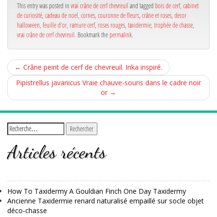
ok
r
This entry was posted in
vrai crâne de cerf chevreuil
and tagged
bois de cerf
,
cabinet
de curiosité
,
cadeau de noel
,
cornes
,
couronne de fleurs
,
crâne et roses
,
decor
halloween
,
feuille d'or
,
ramure cerf
,
roses rouges
,
taxidermie
,
trophée de chasse
,
vrai crâne de cerf chevreuil
. Bookmark the
permalink
.
←
Crâne peint de cerf de chevreuil. Inka inspiré.
Pipistrellus javanicus Vraie chauve-souris dans le cadre noir
or
→
Articles récents
How To Taxidermy A Gouldian Finch One Day Taxidermy
Ancienne Taxidermie renard naturalisé empaillé sur socle objet
déco-chasse