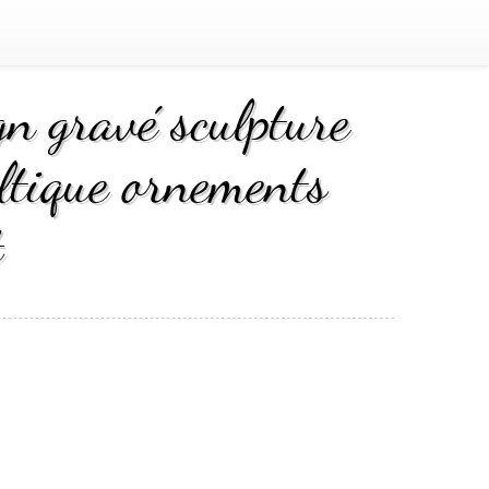
gn gravé sculpture
eltique ornements
t