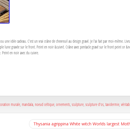
u une idée cadeau. C’est un vrai crâne de chevreuil au design gravé. Je l’ai fait par moi-même. Livra
iple lune gravée sur le front. Peint en noir &cuivré. Crâne avec pentacle gravé sur le front peint or &
. Peint en noir avec du cuivre.
a
e
a
e
coration murale
,
mandala
,
noeud celtique
,
ornements
,
sculpture
,
sculpture d'os
,
taxidermie
,
véritab
Thysania agrippina White witch Worlds largest Moth