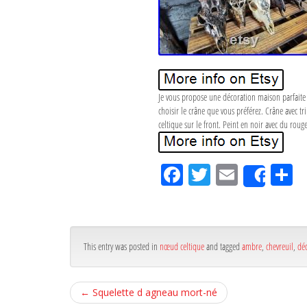
Je vous propose une décoration maison parfaite o
choisir le crâne que vous préférez. Crâne avec tr
celtique sur le front. Peint en noir avec du rouge
Fa
Tw
Em
P
Shar
ce
itt
ail
rt
bo
er
g
ok
r
This entry was posted in
nœud celtique
and tagged
ambre
,
chevreuil
,
dé
←
Squelette d agneau mort-né