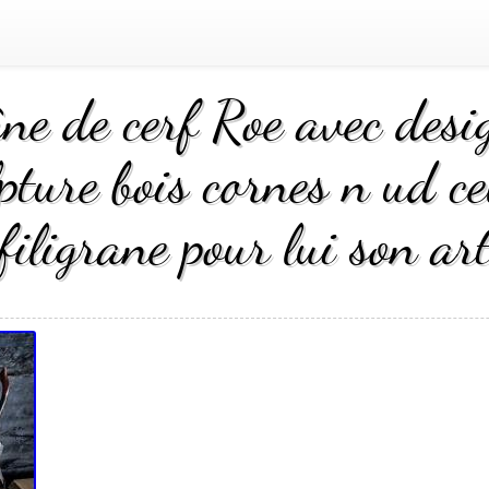
ne de cerf Roe avec desi
pture bois cornes n ud c
filigrane pour lui son ar