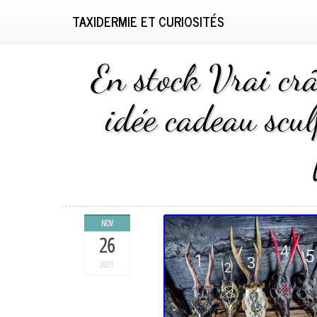
TAXIDERMIE ET CURIOSITÉS
En stock Vrai crâ
idée cadeau scul
NOV
26
2021