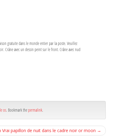
ison gratuite dans le monde entier par la poste. Veuillez
noir. Crâne avec un dessin peint sur le front. Crâne avec nud
le os
. Bookmark the
permalink
.
 Vrai papillon de nuit dans le cadre noir or moon
→