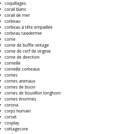
coquillages
corail blanc
corail de mer
corbeau
corbeau à tête empaillée
corbeau taxidermie
corne
corne de buffle vintage
corne de cerf de virginie
corne de direction
corneille
corneille corbeaux
cornes
cornes animaux
cornes de bison
cornes de bouvillon longhorn
cornes énormes
corona
corps humain
corset
cosplay
cottagecore