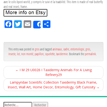
avec le colis bpost world, y compris le suivi et la traabilité. This item is made of real butterfly
and real insect, frame.
Fa
Tw
Em
Pa
Share
ce
itt
ail
rta
bo
er
ge
ok
r
This entry was posted in
gros
and tagged
animaux
,
cadre
,
entomologie
,
gros
,
insecte
,
lot
,
non monté
,
papillon
,
squelette
,
taxidermie
. Bookmark the
permalink
.
←
I M 29 U0026 I Taxidermy Animals For A Living
Refinery29
Lampyridae Scientific Collection Taxidermy Black Frame,
Insect, Wall Art, Home Decor, Entomology, Gift Curiosity
→