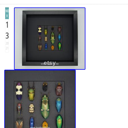
NO
V
1
3
20
21