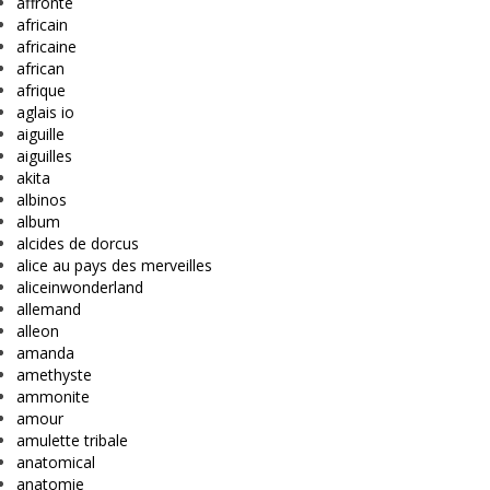
affronte
africain
africaine
african
afrique
aglais io
aiguille
aiguilles
akita
albinos
album
alcides de dorcus
alice au pays des merveilles
aliceinwonderland
allemand
alleon
amanda
amethyste
ammonite
amour
amulette tribale
anatomical
anatomie