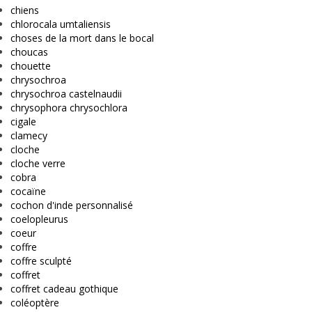
chiens
chlorocala umtaliensis
choses de la mort dans le bocal
choucas
chouette
chrysochroa
chrysochroa castelnaudii
chrysophora chrysochlora
cigale
clamecy
cloche
cloche verre
cobra
cocaïne
cochon d'inde personnalisé
coelopleurus
coeur
coffre
coffre sculpté
coffret
coffret cadeau gothique
coléoptère