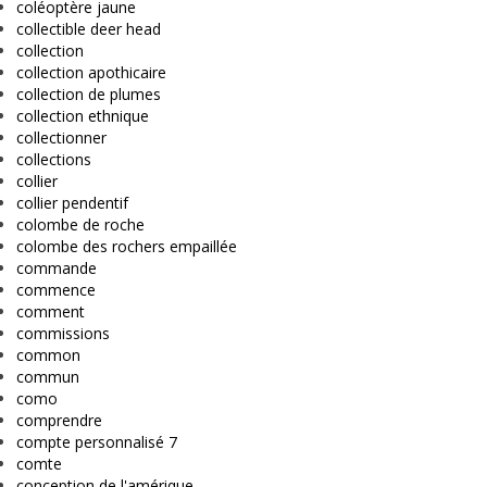
coléoptère jaune
collectible deer head
collection
collection apothicaire
collection de plumes
collection ethnique
collectionner
collections
collier
collier pendentif
colombe de roche
colombe des rochers empaillée
commande
commence
comment
commissions
common
commun
como
comprendre
compte personnalisé 7
comte
conception de l'amérique