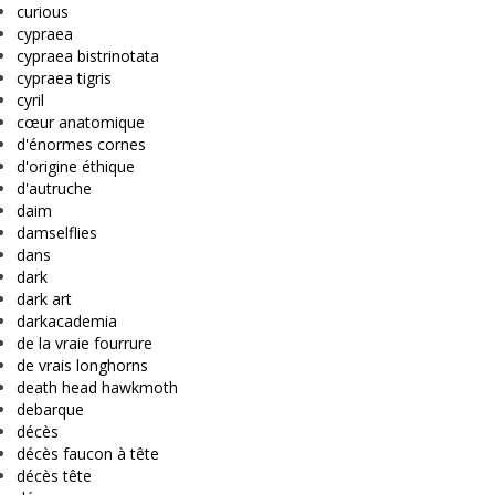
curious
cypraea
cypraea bistrinotata
cypraea tigris
cyril
cœur anatomique
d'énormes cornes
d'origine éthique
d'autruche
daim
damselflies
dans
dark
dark art
darkacademia
de la vraie fourrure
de vrais longhorns
death head hawkmoth
debarque
décès
décès faucon à tête
décès tête