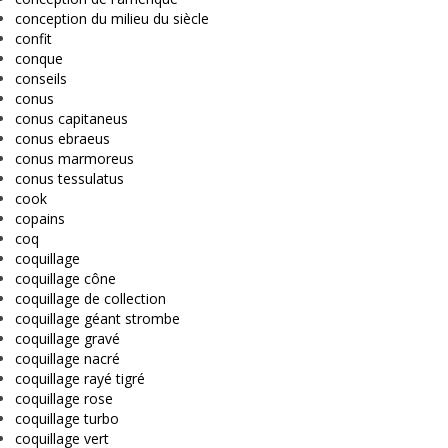
conception du milieu du siècle
confit
conque
conseils
conus
conus capitaneus
conus ebraeus
conus marmoreus
conus tessulatus
cook
copains
coq
coquillage
coquillage cône
coquillage de collection
coquillage géant strombe
coquillage gravé
coquillage nacré
coquillage rayé tigré
coquillage rose
coquillage turbo
coquillage vert