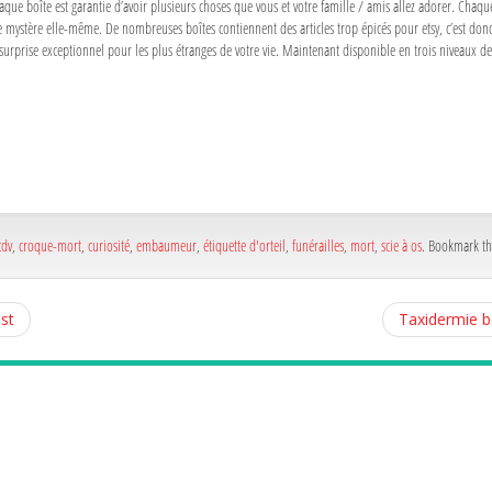
haque boîte est garantie d’avoir plusieurs choses que vous et votre famille / amis allez adorer. Chaqu
te mystère elle-même. De nombreuses boîtes contiennent des articles trop épicés pour etsy, c’est donc
u surprise exceptionnel pour les plus étranges de votre vie. Maintenant disponible en trois niveaux d
a
e
a
e
cdv
,
croque-mort
,
curiosité
,
embaumeur
,
étiquette d'orteil
,
funérailles
,
mort
,
scie à os
. Bookmark t
st
Taxidermie b