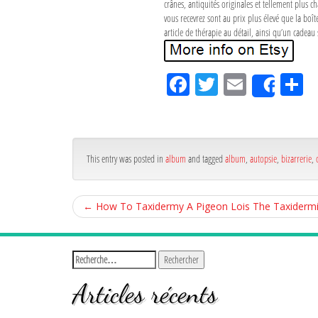
crânes, antiquités originales et tellement plus c
vous recevrez sont au prix plus élevé que la boî
article de thérapie au détail, ainsi qu’un cadea
Fa
Tw
Em
P
Shar
ce
itt
ail
rt
bo
er
g
ok
r
This entry was posted in
album
and tagged
album
,
autopsie
,
bizarrerie
,
←
How To Taxidermy A Pigeon Lois The Taxidermi
Articles récents