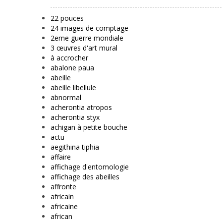
22 pouces
24 images de comptage
2eme guerre mondiale
3 œuvres d'art mural
à accrocher
abalone paua
abeille
abeille libellule
abnormal
acherontia atropos
acherontia styx
achigan à petite bouche
actu
aegithina tiphia
affaire
affichage d'entomologie
affichage des abeilles
affronte
africain
africaine
african