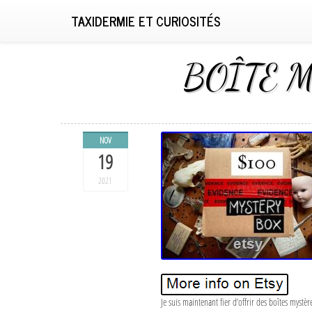
TAXIDERMIE ET CURIOSITÉS
BOÎTE M
NOV
19
2021
Je suis maintenant fier d’offrir des boîtes myst