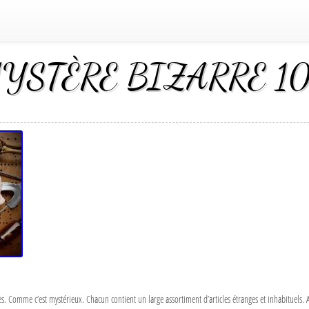
YSTÈRE BIZARRE 100
ères. Comme c’est mystérieux. Chacun contient un large assortiment d’articles étranges et inhabituel