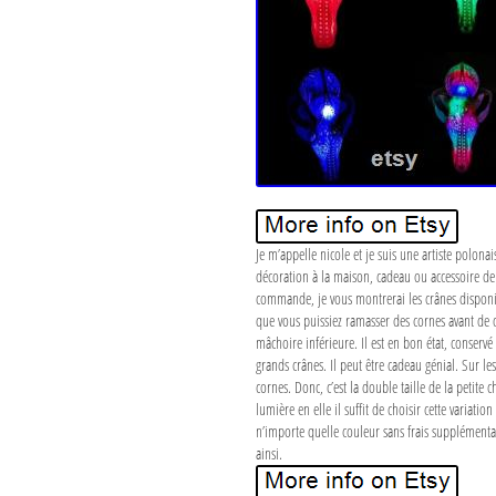
Je m’appelle nicole et je suis une artiste polona
décoration à la maison, cadeau ou accessoire de 
commande, je vous montrerai les crânes disponib
que vous puissiez ramasser des cornes avant de dé
mâchoire inférieure. Il est en bon état, conservé
grands crânes. Il peut être cadeau génial. Sur le
cornes. Donc, c’est la double taille de la petite 
lumière en elle il suffit de choisir cette varia
n’importe quelle couleur sans frais supplémentai
ainsi.