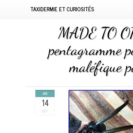
TAXIDERMIE ET CURIOSITÉS
MADE TO ORD
pentagramme pe
maléfique p
AVR
14
2021