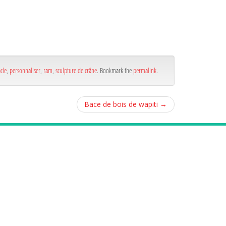
cle
,
personnaliser
,
ram
,
sculpture de crâne
. Bookmark the
permalink
.
Bace de bois de wapiti
→