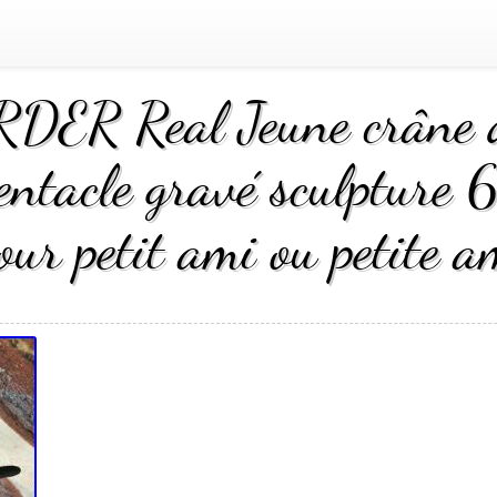
ER Real Jeune crâne de
ntacle gravé sculpture 
our petit ami ou petite a