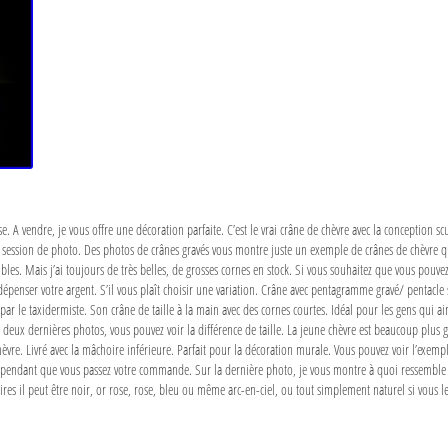
ise. A vendre, je vous offre une décoration parfaite. C’est le vrai crâne de chèvre avec la conception 
session de photo. Des photos de crânes gravés vous montre juste un exemple de crânes de chèvre qui a
les. Mais j’ai toujours de très belles, de grosses cornes en stock. Si vous souhaitez que vous pouv
penser votre argent. S’il vous plaît choisir une variation. Crâne avec pentagramme gravé/ pentacle su
 par le taxidermiste. Son crâne de taille à la main avec des cornes courtes. Idéal pour les gens qui a
s deux dernières photos, vous pouvez voir la différence de taille. La jeune chèvre est beaucoup plus g
chèvre. Livré avec la mâchoire inférieure. Parfait pour la décoration murale. Vous pouvez voir l’exempl
tion pendant que vous passez votre commande. Sur la dernière photo, je vous montre à quoi ressemble
res il peut être noir, or rose, rose, bleu ou même arc-en-ciel, ou tout simplement naturel si vous 