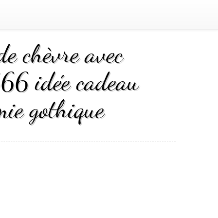
 chèvre avec
666 idée cadeau
mie gothique