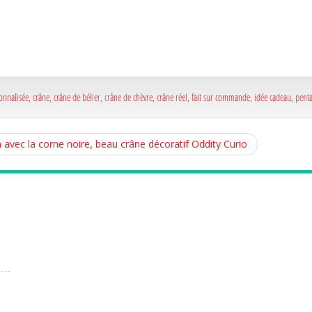
a
e
a
e
nnalisée
,
crâne
,
crâne de bélier
,
crâne de chèvre
,
crâne réel
,
fait sur commande
,
idée cadeau
,
penta
avec la corne noire, beau crâne décoratif Oddity Curio