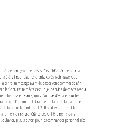
sculptée de pentagramme dessus. C’est l’idée géniale pour la
 été fait pour d’autres clients. Après avoir passé votre
ez m’écrire un message avant de passer votre commande afin
r le front. Petite chèvre c’est un jeune crâne de chèvre avec la
iment la chose effrayante, mais n’ont pas d’espace pour les
rande que l’option no 1. Crâne est la taille de la main plus
e de taille sur la photo no 1-3. Il peut avoir conduit la
 la lumière du renard. Crânes peuvent être peints dans
le souhaitez. Je suis ouvert pour les commandes personnalisées