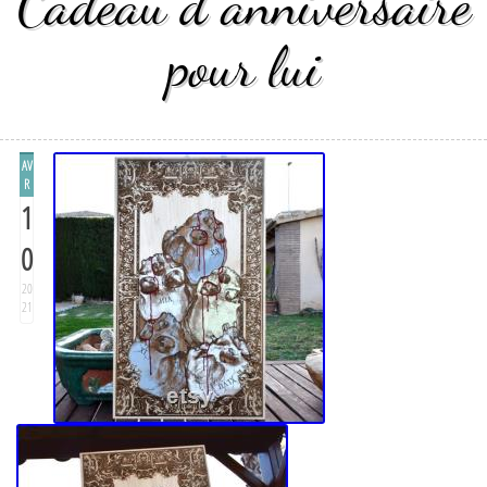
Cadeau d anniversaire
pour lui
AV
R
1
0
20
21