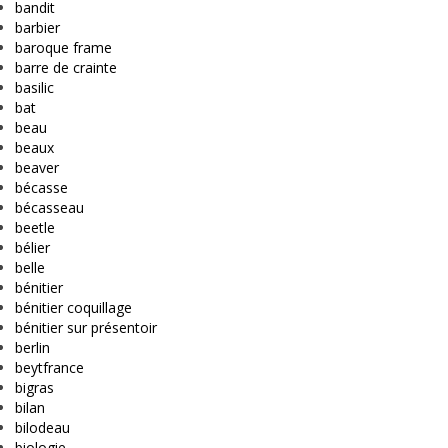
bandit
barbier
baroque frame
barre de crainte
basilic
bat
beau
beaux
beaver
bécasse
bécasseau
beetle
bélier
belle
bénitier
bénitier coquillage
bénitier sur présentoir
berlin
beytfrance
bigras
bilan
bilodeau
biologie