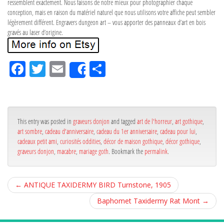
ressemblent exactement. Nous faisons de notre mieux pour photographier chaque
conception, mais en raison du matériel naturel que nous utilisons votre affiche peut sembler
légèrement différent. Engravers dungeon art – vous apporter des panneaux d’art en bois
gravés au laser d’origine.
Fa
Tw
Em
Pa
Share
ce
itt
ail
rta
bo
er
ge
ok
r
This entry was posted in
graveurs donjon
and tagged
art de l'horreur
,
art gothique
,
art sombre
,
cadeau d'anniversaire
,
cadeau du 1er anniversaire
,
cadeau pour lui
,
cadeaux petit ami
,
curiosités oddities
,
décor de maison gothique
,
décor gothique
,
graveurs donjon
,
macabre
,
mariage goth
. Bookmark the
permalink
.
←
ANTIQUE TAXIDERMY BIRD Turnstone, 1905
Baphomet Taxidermy Rat Mont
→