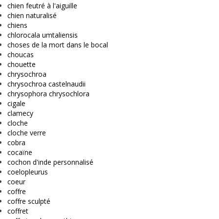
chien feutré à l'aiguille
chien naturalisé
chiens
chlorocala umtaliensis
choses de la mort dans le bocal
choucas
chouette
chrysochroa
chrysochroa castelnaudii
chrysophora chrysochlora
cigale
clamecy
cloche
cloche verre
cobra
cocaïne
cochon d'inde personnalisé
coelopleurus
coeur
coffre
coffre sculpté
coffret