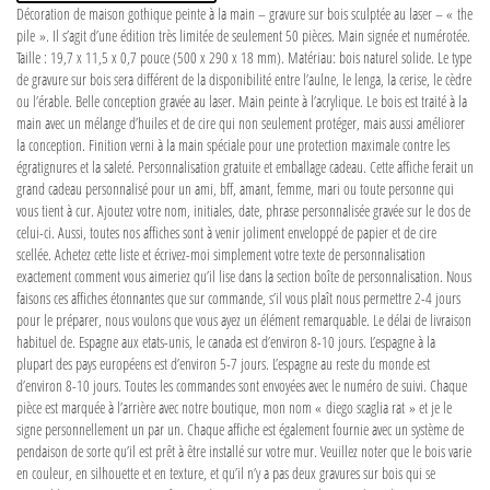
Décoration de maison gothique peinte à la main – gravure sur bois sculptée au laser – « the
pile ». Il s’agit d’une édition très limitée de seulement 50 pièces. Main signée et numérotée.
Taille : 19,7 x 11,5 x 0,7 pouce (500 x 290 x 18 mm). Matériau: bois naturel solide. Le type
de gravure sur bois sera différent de la disponibilité entre l’aulne, le lenga, la cerise, le cèdre
ou l’érable. Belle conception gravée au laser. Main peinte à l’acrylique. Le bois est traité à la
main avec un mélange d’huiles et de cire qui non seulement protéger, mais aussi améliorer
la conception. Finition verni à la main spéciale pour une protection maximale contre les
égratignures et la saleté. Personnalisation gratuite et emballage cadeau. Cette affiche ferait un
grand cadeau personnalisé pour un ami, bff, amant, femme, mari ou toute personne qui
vous tient à cur. Ajoutez votre nom, initiales, date, phrase personnalisée gravée sur le dos de
celui-ci. Aussi, toutes nos affiches sont à venir joliment enveloppé de papier et de cire
scellée. Achetez cette liste et écrivez-moi simplement votre texte de personnalisation
exactement comment vous aimeriez qu’il lise dans la section boîte de personnalisation. Nous
faisons ces affiches étonnantes que sur commande, s’il vous plaît nous permettre 2-4 jours
pour le préparer, nous voulons que vous ayez un élément remarquable. Le délai de livraison
habituel de. Espagne aux etats-unis, le canada est d’environ 8-10 jours. L’espagne à la
plupart des pays européens est d’environ 5-7 jours. L’espagne au reste du monde est
d’environ 8-10 jours. Toutes les commandes sont envoyées avec le numéro de suivi. Chaque
pièce est marquée à l’arrière avec notre boutique, mon nom « diego scaglia rat » et je le
signe personnellement un par un. Chaque affiche est également fournie avec un système de
pendaison de sorte qu’il est prêt à être installé sur votre mur. Veuillez noter que le bois varie
en couleur, en silhouette et en texture, et qu’il n’y a pas deux gravures sur bois qui se