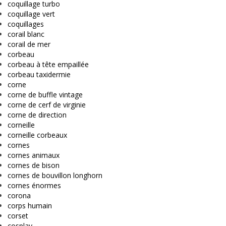
coquillage turbo
coquillage vert
coquillages
corail blanc
corail de mer
corbeau
corbeau à tête empaillée
corbeau taxidermie
corne
corne de buffle vintage
corne de cerf de virginie
corne de direction
corneille
corneille corbeaux
cornes
cornes animaux
cornes de bison
cornes de bouvillon longhorn
cornes énormes
corona
corps humain
corset
cosplay