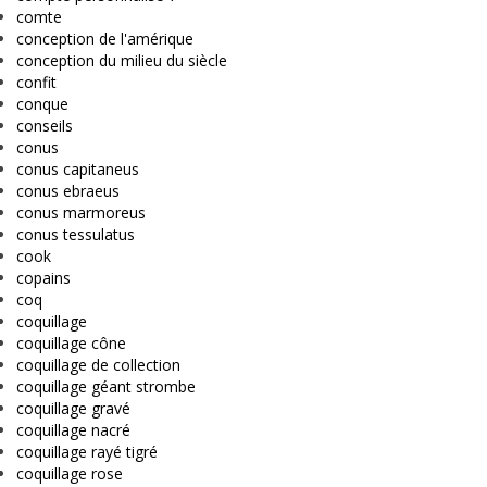
comte
conception de l'amérique
conception du milieu du siècle
confit
conque
conseils
conus
conus capitaneus
conus ebraeus
conus marmoreus
conus tessulatus
cook
copains
coq
coquillage
coquillage cône
coquillage de collection
coquillage géant strombe
coquillage gravé
coquillage nacré
coquillage rayé tigré
coquillage rose