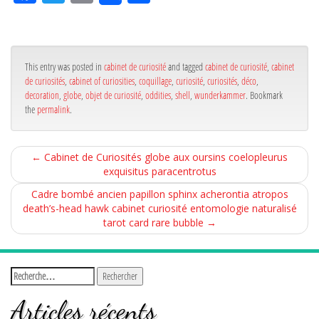
ce
itt
ail
rta
bo
er
ge
ok
r
This entry was posted in
cabinet de curiosité
and tagged
cabinet de curiosité
,
cabinet
de curiosités
,
cabinet of curiosities
,
coquillage
,
curiosité
,
curiosités
,
déco
,
decoration
,
globe
,
objet de curiosité
,
oddities
,
shell
,
wunderkammer
. Bookmark
the
permalink
.
←
Cabinet de Curiosités globe aux oursins coelopleurus
exquisitus paracentrotus
Cadre bombé ancien papillon sphinx acherontia atropos
death’s-head hawk cabinet curiosité entomologie naturalisé
tarot card rare bubble
→
Articles récents