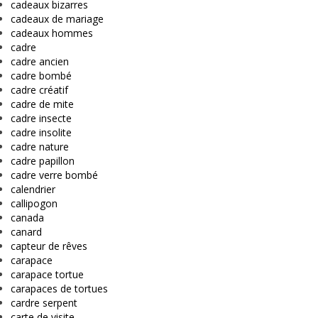
cadeaux bizarres
cadeaux de mariage
cadeaux hommes
cadre
cadre ancien
cadre bombé
cadre créatif
cadre de mite
cadre insecte
cadre insolite
cadre nature
cadre papillon
cadre verre bombé
calendrier
callipogon
canada
canard
capteur de rêves
carapace
carapace tortue
carapaces de tortues
cardre serpent
carte de visite