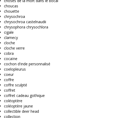
choses de la mort dans le bocal
choucas
chouette
chrysochroa
chrysochroa castelnaudii
chrysophora chrysochlora
cigale
clamecy
cloche
cloche verre
cobra
cocaïne
cochon d'inde personnalisé
coelopleurus
coeur
coffre
coffre sculpté
coffret
coffret cadeau gothique
coléoptère
coléoptère jaune
collectible deer head
collection