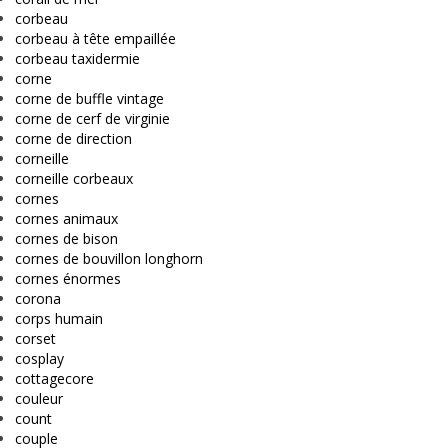
corbeau
corbeau à tête empaillée
corbeau taxidermie
corne
corne de buffle vintage
corne de cerf de virginie
corne de direction
corneille
corneille corbeaux
cornes
cornes animaux
cornes de bison
cornes de bouvillon longhorn
cornes énormes
corona
corps humain
corset
cosplay
cottagecore
couleur
count
couple