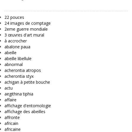
22 pouces
24 images de comptage
2eme guerre mondiale
3 œuvres d'art mural
à accrocher
abalone paua
abeille
abeille libellule
abnormal
acherontia atropos
acherontia styx
achigan à petite bouche
actu
aegithina tiphia
affaire
affichage d'entomologie
affichage des abeilles
affronte
africain
africaine