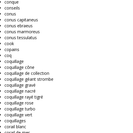
conque
conseils
conus
conus capitaneus
conus ebraeus
conus marmoreus
conus tessulatus
cook
copains
coq
coquillage
coquillage cône
coquillage de collection
coquillage géant strombe
coquillage gravé
coquillage nacré
coquillage rayé tigré
coquillage rose
coquillage turbo
coquillage vert
coquillages
corail blanc
corail de mer