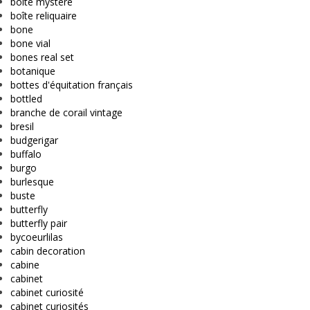
boîte mystère
boîte reliquaire
bone
bone vial
bones real set
botanique
bottes d'équitation français
bottled
branche de corail vintage
bresil
budgerigar
buffalo
burgo
burlesque
buste
butterfly
butterfly pair
bycoeurlilas
cabin decoration
cabine
cabinet
cabinet curiosité
cabinet curiosités