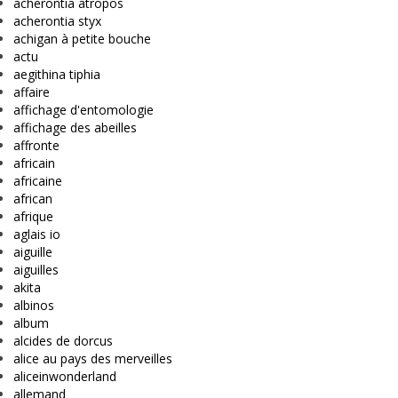
acherontia atropos
acherontia styx
achigan à petite bouche
actu
aegithina tiphia
affaire
affichage d'entomologie
affichage des abeilles
affronte
africain
africaine
african
afrique
aglais io
aiguille
aiguilles
akita
albinos
album
alcides de dorcus
alice au pays des merveilles
aliceinwonderland
allemand