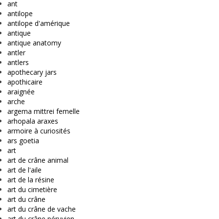
ant
antilope
antilope d'amérique
antique
antique anatomy
antler
antlers
apothecary jars
apothicaire
araignée
arche
argema mittrei femelle
arhopala araxes
armoire à curiosités
ars goetia
art
art de crâne animal
art de l'aile
art de la résine
art du cimetière
art du crâne
art du crâne de vache
art du crâne péruvien