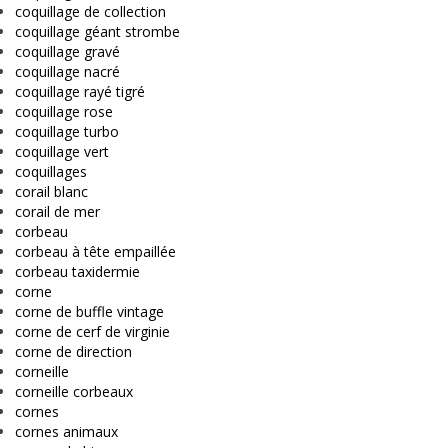
coquillage de collection
coquillage géant strombe
coquillage gravé
coquillage nacré
coquillage rayé tigré
coquillage rose
coquillage turbo
coquillage vert
coquillages
corail blanc
corail de mer
corbeau
corbeau à tête empaillée
corbeau taxidermie
corne
corne de buffle vintage
corne de cerf de virginie
corne de direction
corneille
corneille corbeaux
cornes
cornes animaux