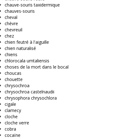
chauve-souris taxidermique
chauves-souris
cheval
chèvre
chevreuil
chez
chien feutré à l'aiguille
chien naturalisé
chiens
chlorocala umtaliensis
choses de la mort dans le bocal
choucas
chouette
chrysochroa
chrysochroa castelnaudii
chrysophora chrysochlora
cigale
clamecy
cloche
cloche verre
cobra
cocaïne