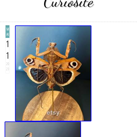
Curiosite
M
AI
1
1
20
23