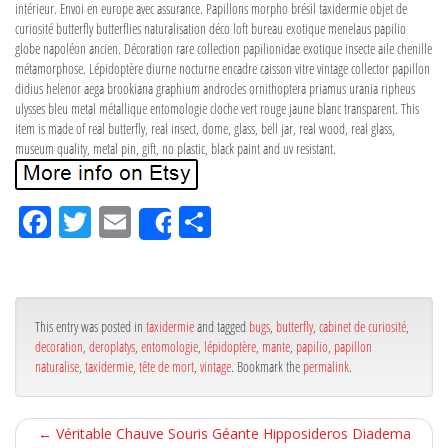
intérieur. Envoi en europe avec assurance. Papillons morpho brésil taxidermie objet de
curiosité butterfly butterflies naturalisation déco loft bureau exotique menelaus papilio
globe napoléon ancien. Décoration rare collection papilionidae exotique insecte aile chenille
métamorphose. Lépidoptère diurne nocturne encadre caisson vitre vintage collector papillon
didius helenor aega brookiana graphium androcles ornithoptera priamus urania ripheus
ulysses bleu metal métallique entomologie cloche vert rouge jaune blanc transparent. This
item is made of real butterfly, real insect, dome, glass, bell jar, real wood, real glass,
museum quality, metal pin, gift, no plastic, black paint and uv resistant.
Fa
Tw
Em
Pa
Share
ce
itt
ail
rta
bo
er
ge
ok
r
This entry was posted in
taxidermie
and tagged
bugs
,
butterfly
,
cabinet de curiosité
,
decoration
,
deroplatys
,
entomologie
,
lépidoptère
,
mante
,
papilio
,
papillon
naturalise
,
taxidermie
,
tête de mort
,
vintage
. Bookmark the
permalink
.
←
Véritable Chauve Souris Géante Hipposideros Diadema