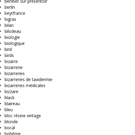
bénitier sur présentoir
berlin
beytfrance
bigras
bilan
bilodeau
biologie
biologique
bird
birds
bizarre
bizarrerie
bizarreries
bizarreries de taxidermie
bizarreries médicales
bizzare
black
blaireau
bleu
bloc résine vintage
blonde
bocal
bohême