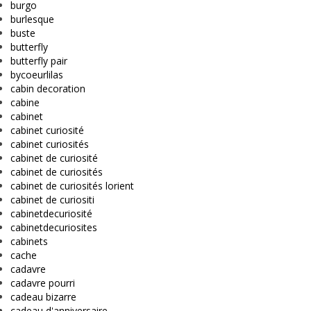
burgo
burlesque
buste
butterfly
butterfly pair
bycoeurlilas
cabin decoration
cabine
cabinet
cabinet curiosité
cabinet curiosités
cabinet de curiosité
cabinet de curiosités
cabinet de curiosités lorient
cabinet de curiositi
cabinetdecuriosité
cabinetdecuriosites
cabinets
cache
cadavre
cadavre pourri
cadeau bizarre
cadeau d'anniversaire