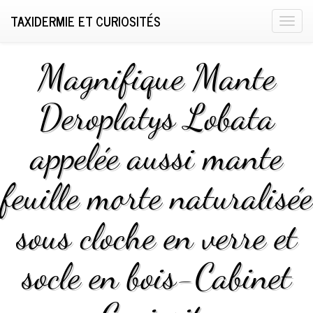
TAXIDERMIE ET CURIOSITÉS
T
o
g
Magnifique Mante
g
l
Deroplatys Lobata
e
n
appelée aussi mante
a
v
i
feuille morte naturalisée
g
a
sous cloche en verre et
t
i
socle en bois-Cabinet
o
n