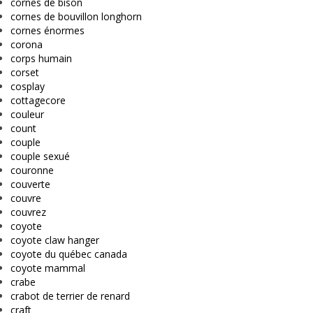
cornes de bison
cornes de bouvillon longhorn
cornes énormes
corona
corps humain
corset
cosplay
cottagecore
couleur
count
couple
couple sexué
couronne
couverte
couvre
couvrez
coyote
coyote claw hanger
coyote du québec canada
coyote mammal
crabe
crabot de terrier de renard
craft