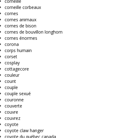
corneille
corneille corbeaux
cornes
cornes animaux
cornes de bison
cornes de bouvillon longhorn
cornes énormes
corona
corps humain
corset
cosplay
cottagecore
couleur
count
couple
couple sexué
couronne
couverte
couvre
couvrez
coyote
coyote claw hanger
coyote du québec canada