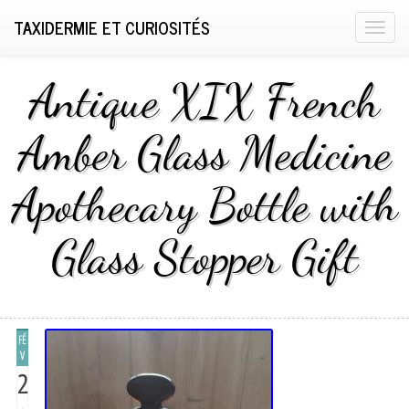
TAXIDERMIE ET CURIOSITÉS
T
o
g
Antique XIX French
g
l
Amber Glass Medicine
e
n
Apothecary Bottle with
a
v
i
Glass Stopper Gift
g
a
t
i
FÉ
o
V
n
2