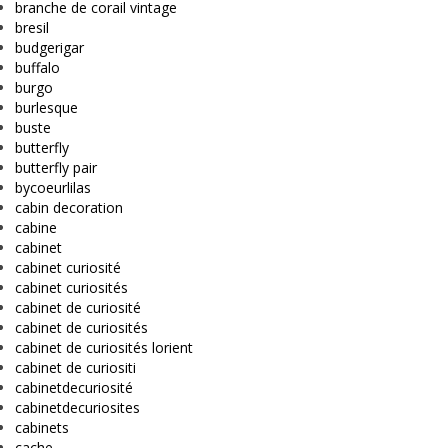
branche de corail vintage
bresil
budgerigar
buffalo
burgo
burlesque
buste
butterfly
butterfly pair
bycoeurlilas
cabin decoration
cabine
cabinet
cabinet curiosité
cabinet curiosités
cabinet de curiosité
cabinet de curiosités
cabinet de curiosités lorient
cabinet de curiositi
cabinetdecuriosité
cabinetdecuriosites
cabinets
cache