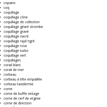
copains
coq
coquillage
coquillage cône
coquillage de collection
coquillage géant strombe
coquillage gravé
coquillage nacré
coquillage rayé tigré
coquillage rose
coquillage turbo
coquillage vert
coquillages
corail blanc
corail de mer
corbeau
corbeau à tête empaillée
corbeau taxidermie
corne
corne de buffle vintage
corne de cerf de virginie
corne de direction