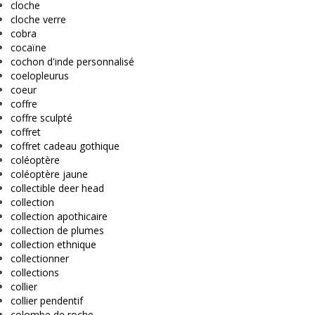
cloche
cloche verre
cobra
cocaïne
cochon d'inde personnalisé
coelopleurus
coeur
coffre
coffre sculpté
coffret
coffret cadeau gothique
coléoptère
coléoptère jaune
collectible deer head
collection
collection apothicaire
collection de plumes
collection ethnique
collectionner
collections
collier
collier pendentif
colombe de roche