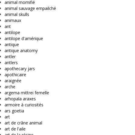
animal momifié
animal sauvage empailché
animal skulls
animaux
ant
antilope
antilope d'amérique
antique
antique anatomy
antler
antlers
apothecary jars
apothicaire
araignée
arche
argema mittrei femelle
arhopala araxes
armoire à curiosités
ars goetia
art
art de crâne animal
art de l'aile
art de la résine