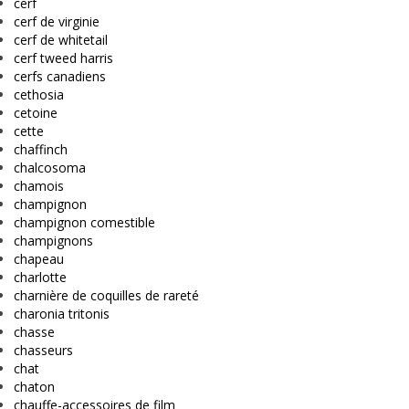
cerf
cerf de virginie
cerf de whitetail
cerf tweed harris
cerfs canadiens
cethosia
cetoine
cette
chaffinch
chalcosoma
chamois
champignon
champignon comestible
champignons
chapeau
charlotte
charnière de coquilles de rareté
charonia tritonis
chasse
chasseurs
chat
chaton
chauffe-accessoires de film