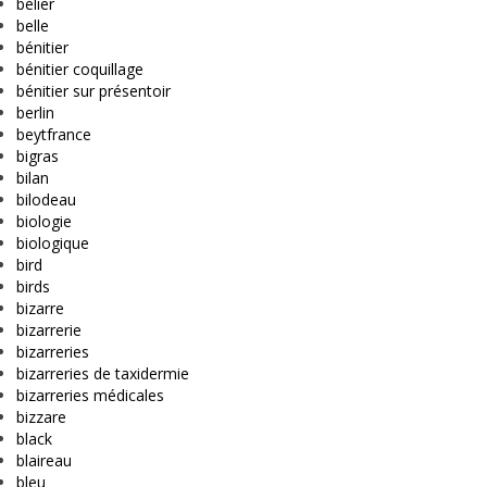
bélier
belle
bénitier
bénitier coquillage
bénitier sur présentoir
berlin
beytfrance
bigras
bilan
bilodeau
biologie
biologique
bird
birds
bizarre
bizarrerie
bizarreries
bizarreries de taxidermie
bizarreries médicales
bizzare
black
blaireau
bleu