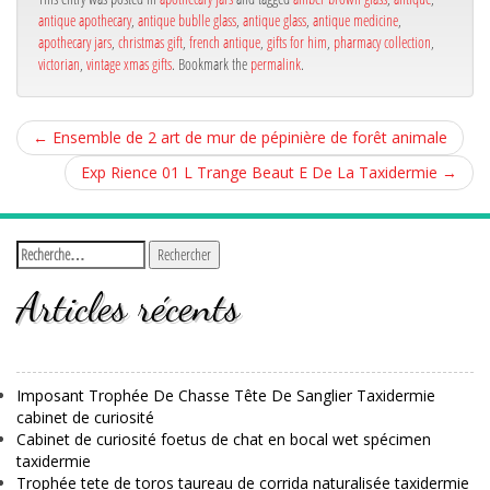
antique apothecary
,
antique bublle glass
,
antique glass
,
antique medicine
,
apothecary jars
,
christmas gift
,
french antique
,
gifts for him
,
pharmacy collection
,
victorian
,
vintage xmas gifts
. Bookmark the
permalink
.
←
Ensemble de 2 art de mur de pépinière de forêt animale
Exp Rience 01 L Trange Beaut E De La Taxidermie
→
Articles récents
Imposant Trophée De Chasse Tête De Sanglier Taxidermie
cabinet de curiosité
Cabinet de curiosité foetus de chat en bocal wet spécimen
taxidermie
Trophée tete de toros taureau de corrida naturalisée taxidermie