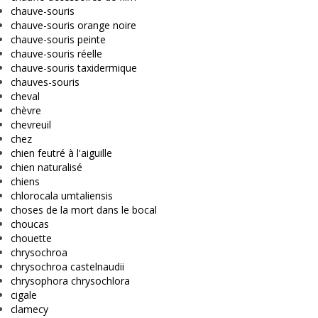
chauve-souris
chauve-souris orange noire
chauve-souris peinte
chauve-souris réelle
chauve-souris taxidermique
chauves-souris
cheval
chèvre
chevreuil
chez
chien feutré à l'aiguille
chien naturalisé
chiens
chlorocala umtaliensis
choses de la mort dans le bocal
choucas
chouette
chrysochroa
chrysochroa castelnaudii
chrysophora chrysochlora
cigale
clamecy